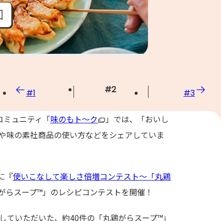
#
2
#
1
#
3
ンコミュニティ「
味のもト〜ク
」では、「おいし
や味の素社商品の使い方などをシェアしていま
に『
使いこなして楽しさ倍増コンテスト～「丸鶏
鶏がらスープ™」のレシピコンテストを開催！
していただいた、約40件の「丸鶏がらスープ™」