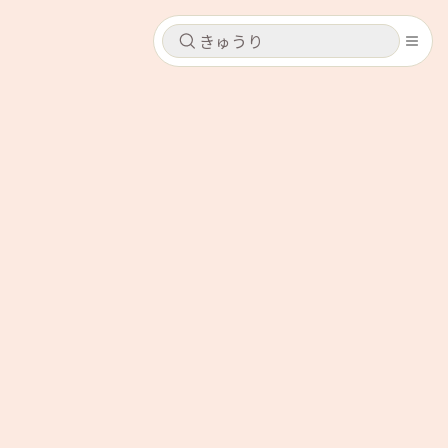
キャンセル
キャンセル
シピ
コンテンツ
ログインするとレシピを保存できます
ログイン
新規登録
レシピ
ホーム
なす
トマト
とうもろこし
ピーマン
みょうが
コンテンツ
レシピ
トーク