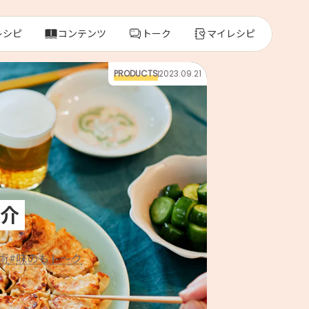
レシピ
コンテンツ
トーク
マイレシピ
PRODUCTS
2023.09.21
レ
人気の食材・
きゅうり
ゴーヤ
介
術
味のもト～ク