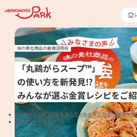
味の素社商品の最強活用術
「丸鶏がらスープ™」
の使い方を新発見⁉
みんなが選ぶ金賞レシピをご紹
丸鶏がらスープ
食を楽しむ
味の素社商品の最強活用
一緒につくろう！