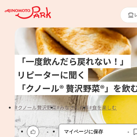
「一度飲んだら戻れない！」
リピーターに聞く
「クノール® 贅沢野菜®」を飲
クノール贅沢野菜
みなさんの声
食を楽しむ
-
マイページに保存
-