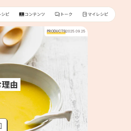
レシピ
コンテンツ
トーク
マイレシピ
PRODUCTS
2025.09.25
レ
人気の食材・
きゅうり
む理由
ゴーヤ