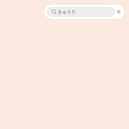
キャンセル
キャンセル
シピ
コンテンツ
ログインするとレシピを保存できます
ログイン
新規登録
レシピ
ホーム
なす
トマト
とうもろこし
ピーマン
みょうが
コンテンツ
レシピ
トーク