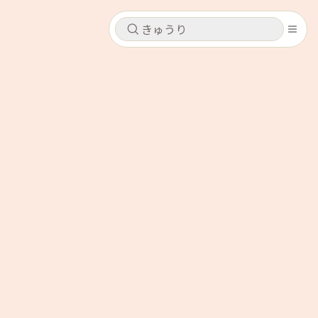
キャンセル
キャンセル
シピ
コンテンツ
ログインするとレシピを保存できます
ログイン
新規登録
レシピ
ホーム
なす
トマト
とうもろこし
ピーマン
みょうが
コンテンツ
レシピ
トーク