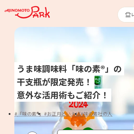
うま味調味料「味の素®」の
干支瓶が限定発売！
意外な活用術もご紹介！
「味の素®」
お正月といえば
味の素社の人