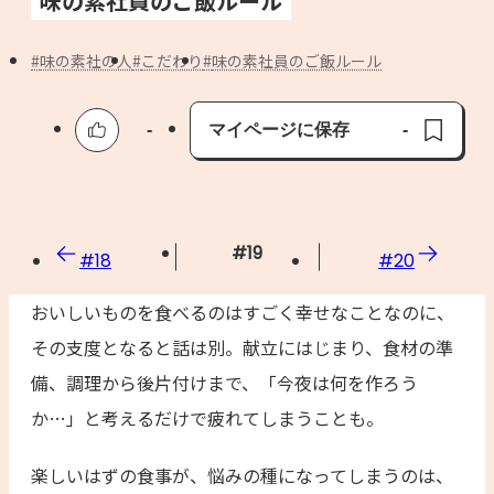
味の素社員のご飯ルール
よくあるお問い合わせ
味の素社の人
こだわり
味の素社員のご飯ルール
お買い物
AJINOMOTO PARK とは
-
マイページに保存
-
保存済み
#
19
#
18
#
20
おいしいものを食べるのはすごく幸せなことなのに、
その支度となると話は別。献立にはじまり、食材の準
備、調理から後片付けまで、「今夜は何を作ろう
か…」と考えるだけで疲れてしまうことも。
楽しいはずの食事が、悩みの種になってしまうのは、