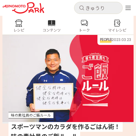
キャンセル
キャンセル
レシピ
レシピ
コンテンツ
トーク
コンテンツ
マイレシピ
ログインするとレシピを保存できます
PEOPLE
2023.03.23
ログイン
新規登録
人気の食材・レシピ
ホーム
きゅうり
なす
トマト
とうもろこし
ピーマン
みょうが
ゴーヤ
コンテンツ
レシピ
味の素社員のご飯ルール
トーク
スポーツマンのカラダを作るごはん術！