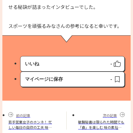
せる秘訣が詰まったインタビューでした。
スポーツを頑張るみなさんの参考になると幸いです。
いいね
-
いいね済み
マイページに保存
-
保存済み
前の記事
次の記事
若手営業女子のホンネ！ 忙
敏腕秘書は限られた時間でも
しい毎日の自炊の工夫 味の
「食」を楽しむ 味の素社員
素社員のご飯ルール
のご飯ルール