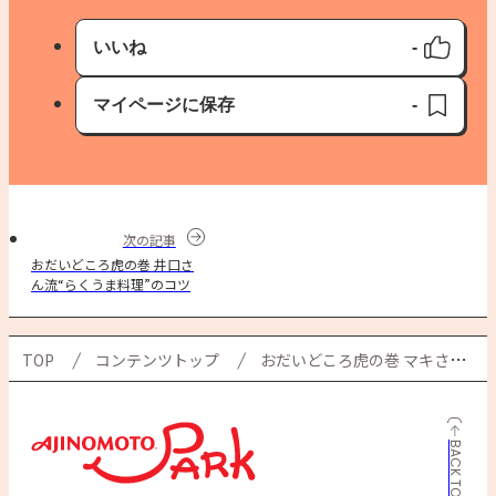
いいね
-
いいね済み
マイページに保存
-
保存済み
次の記事
おだいどころ虎の巻 井口さ
ん流“らくうま料理”のコツ
TOP
コンテンツトップ
おだいどころ虎の巻 マキさん流 シンプル調理の勘どころ
BACK TO TOP