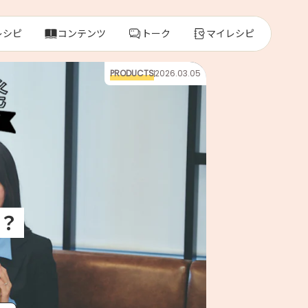
レシピ
コンテンツ
トーク
マイレシピ
PRODUCTS
2026.03.05
レ
人気の食材・
きゅうり
ゴーヤ
？