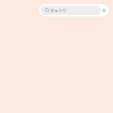
キャンセル
キャンセル
シピ
コンテンツ
ログインするとレシピを保存できます
ログイン
新規登録
レシピ
ホーム
なす
トマト
とうもろこし
ピーマン
みょうが
コンテンツ
レシピ
トーク