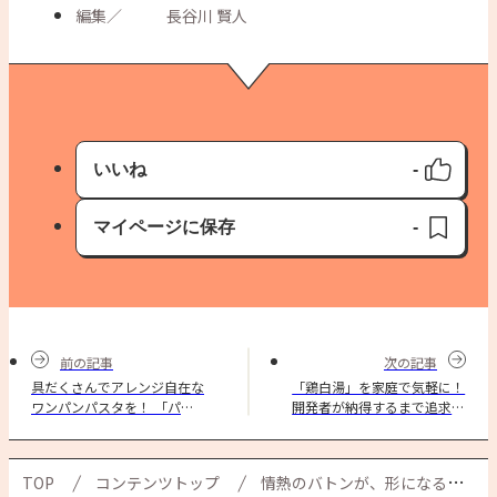
編集
／
長谷川 賢人
いいね
-
いいね済み
マイページに保存
-
保存済み
前の記事
次の記事
具だくさんでアレンジ自在な
「鶏白湯」を家庭で気軽に！
ワンパンパスタを！ 「パス
開発者が納得するまで追求し
タキューブ™」開発＜前編＞
た 味の素KK 鶏白湯スープが
発売！
TOP
コンテンツトップ
情熱のバトンが、形になるまで。 「パスタキューブ™」 開発ストーリー＜後編＞