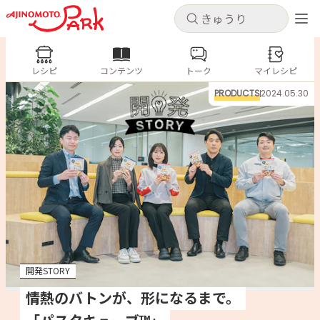
キャンセル
キャンセル
レシピ
レシピ
コンテンツ
トーク
コンテンツ
マイレシピ
ログインするとレシピを保存できます
PRODUCTS
2024.05.30
ログイン
新規登録
人気の食材・レシピ
ホーム
きゅうり
なす
トマト
とうもろこし
ピーマン
みょうが
ゴーヤ
コンテンツ
レシピ
開発STORY
トーク
情熱のバトンが、形になるまで。