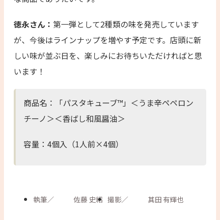
徳永さん：
第一弾として2種類の味を発売しています
が、今後はラインナップを増やす予定です。店頭に新
しい味が並ぶ日を、楽しみにお待ちいただければと思
います！
商品名：「パスタキューブ™」＜うま辛ペペロン
チーノ＞＜香ばし和風醤油＞
容量：4個入（1人前×4個）
執筆
／
佐藤 史紹
撮影
／
其田 有輝也