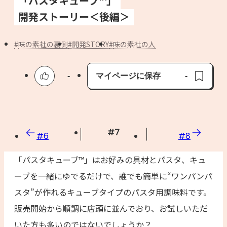
「パスタキューブ™」
よくあるお問い合わせ
開発ストーリー＜後編＞
お買い物
味の素社の裏側
開発STORY
味の素社の人
AJINOMOTO PARK とは
-
マイページに保存
-
保存済み
#
7
#
6
#
8
「パスタキューブ™︎」はお好みの具材とパスタ、キュ
ーブを一緒にゆでるだけで、誰でも簡単に“ワンパンパ
スタ”が作れるキューブタイプのパスタ用調味料です。
販売開始から順調に店頭に並んでおり、お試しいただ
いた方も多いのではないでしょうか？