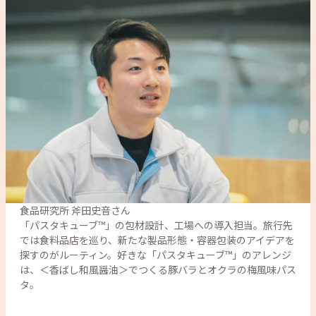
食品研究所 斧田史音さん

「パスタキューブ™」の包材設計、工場への導入担当。旅行先
では食料品店を巡り、新たな製品形態・容器包装のアイデアを
探すのがルーティン。好きな「パスタキューブ™」のアレンジ
は、＜香ばし和風醤油＞でつくる豚バラとオクラの梅風味パス
タ。