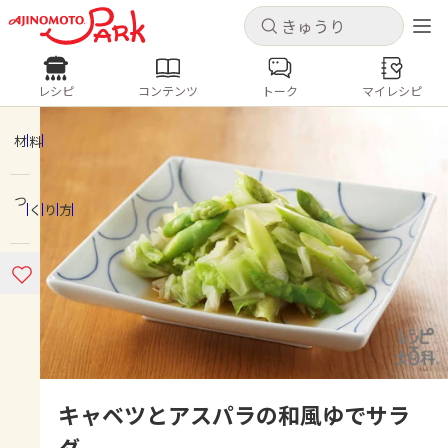
キャンセル
キャンセル
レシピ
コンテンツ
トーク
マイレシピ
レシピ
コンテンツ
ログインするとレシピを保存できます
ログイン
新規登録
材料
人気の食材・レシピ
つくり方
ホーム
きゅうり
なす
トマト
とうもろこし
ピーマン
みょうが
ゴーヤ
コンテンツ
レシピ
トーク
キャベツとアスパラの和風ゆでサラ
ダ