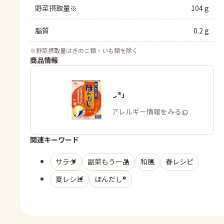
野菜摂取量※
104 g
脂質
0.2 g
※
野菜摂取量はきのこ類・いも類を除く
商品情報
「ほんだし®」
商品・アレルギー情報をみる
関連キーワード
サラダ
副菜もう一品
和風
春レシピ
夏レシピ
ほんだし®