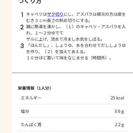
つくり方
1
キャベツは
ザク切り
にし、アスパラは根元の方は皮を
むき３ｃｍ長さの斜め切りにする。
2
鍋に熱湯を沸かし、（１）のキャベツ・アスパラを入
れ、１～２分ゆでて
ザルに上げ、流水で冷まし水気をしぼる。
3
「ほんだし」、しょうゆ、水を合わせてだししょうゆ
を作り、（２）を加えてあえる。
１０分ほど置いて味をなじませる（時間外）。
栄養情報（1人分）
エネルギー
25 kcal
塩分
0.6 g
たんぱく質
2.2 g