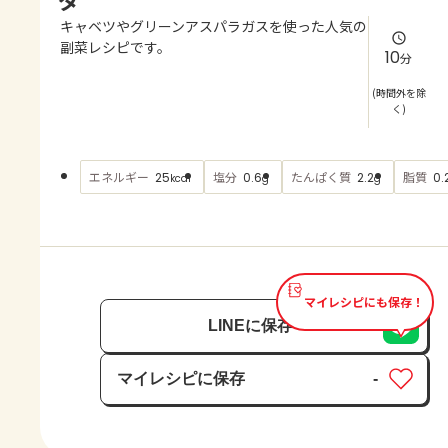
よくあるお問い合わせ
キャベツやグリーンアスパラガスを使った人気の
副菜レシピです。
10
分
お買い物
(時間外を除
く)
AJINOMOTO PARK とは
エネルギー
塩分
たんぱく質
脂質
25
0.6
2.2
0.
kcal
g
g
マイレシピにも保存！
LINEに保存
マイレシピに保存
-
保存済み