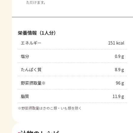
ただけます。
栄養情報（1人分）
エネルギー
151 kcal
塩分
0.9 g
たんぱく質
8.9 g
野菜摂取量※
96 g
脂質
11.9 g
※
野菜摂取量はきのこ類・いも類を除く