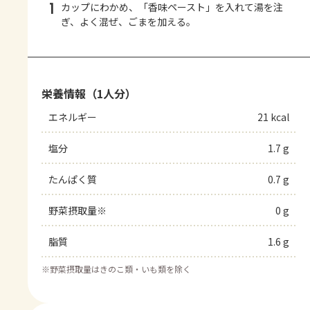
1
カップにわかめ、「香味ペースト」を入れて湯を注
ぎ、よく混ぜ、ごまを加える。
栄養情報（1人分）
エネルギー
21 kcal
塩分
1.7 g
たんぱく質
0.7 g
野菜摂取量※
0 g
脂質
1.6 g
※
野菜摂取量はきのこ類・いも類を除く