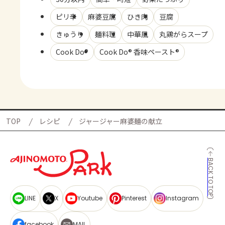
ピリ辛
麻婆豆腐
ひき肉
豆腐
きゅうり
麺料理
中華風
丸鶏がらスープ
Cook Do®
Cook Do® 香味ペースト®
TOP
レシピ
ジャージャー麻婆麺の献立
BACK TO TOP
LINE
X
Youtube
Pinterest
Instagram
facebook
MAIL