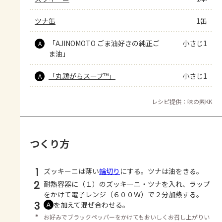
ツナ缶
1缶
「AJINOMOTO ごま油好きの純正ご
小さじ1
A
ま油」
「丸鶏がらスープ™」
小さじ1
A
レシピ提供：味の素KK
つくり方
1
ズッキーニは薄い
輪切り
にする。ツナは油をきる。
2
耐熱容器に（１）のズッキーニ・ツナを入れ、ラップ
をかけて電子レンジ（６００Ｗ）で２分加熱する。
3
を加えて混ぜ合わせる。
Ａ
＊
お好みでブラックペッパーをかけてもおいしくお召し上がりい