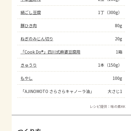
絹ごし豆腐
1丁（300g）
豚ひき肉
80g
ねぎのみじん切り
20g
「Cook Do®」四川式麻婆豆腐用
1箱
きゅうり
1本（150g）
もやし
100g
「AJINOMOTO さらさらキャノーラ油」
大さじ1
レシピ提供：味の素KK