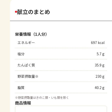
献立のまとめ
栄養情報（1人分）
エネルギー
697 kcal
塩分
5.7 g
たんぱく質
35.9 g
野菜摂取量※
230 g
脂質
40.2 g
※
野菜摂取量はきのこ類・いも類を除く
商品情報