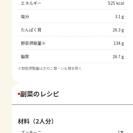
エネルギー
525 kcal
塩分
3.1 g
たんぱく質
26.3 g
野菜摂取量※
134 g
脂質
26.7 g
※
野菜摂取量はきのこ類・いも類を除く
副菜のレシピ
材料（2人分）
ズッキーニ
1本