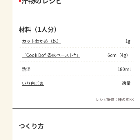
汁物のレシピ
材料（1人分）
カットわかめ（乾）
1g
「Cook Do® 香味ペースト®」
6cm（4g）
熱湯
180ml
いり白ごま
適量
レシピ提供：味の素KK
つくり方