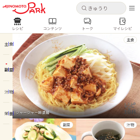
キャンセル
キャンセル
レシピ
コンテンツ
トーク
マイレシピ
レシピ
コンテンツ
ログインするとレシピを保存できます
主食
ログイン
新規登録
主食
人気の食材・レシピ
副菜
ホーム
きゅうり
なす
トマト
とうもろこし
ピーマン
みょうが
ゴーヤ
コンテンツ
汁物
レシピ
ジャージャー麻婆麺
栄養
トーク
副菜
汁物