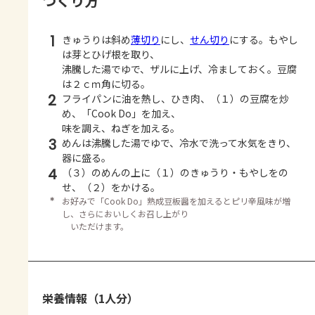
つくり方
1
きゅうりは斜め
薄切り
にし、
せん切り
にする。もやし
は芽とひげ根を取り、
沸騰した湯でゆで、ザルに上げ、冷ましておく。豆腐
は２ｃｍ角に切る。
2
フライパンに油を熱し、ひき肉、（１）の豆腐を炒
め、「Cook Do」を加え、
味を調え、ねぎを加える。
3
めんは沸騰した湯でゆで、冷水で洗って水気をきり、
器に盛る。
4
（３）のめんの上に（１）のきゅうり・もやしをの
せ、（２）をかける。
＊
お好みで「Cook Do」熟成豆板醤を加えるとピリ辛風味が増
し、さらにおいしくお召し上がり
いただけます。
栄養情報（1人分）