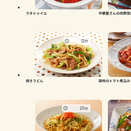
ラタトゥイユ
中華屋さんの肉野菜
12
分
焼きうどん
鶏肉のトマト煮込み
20
分