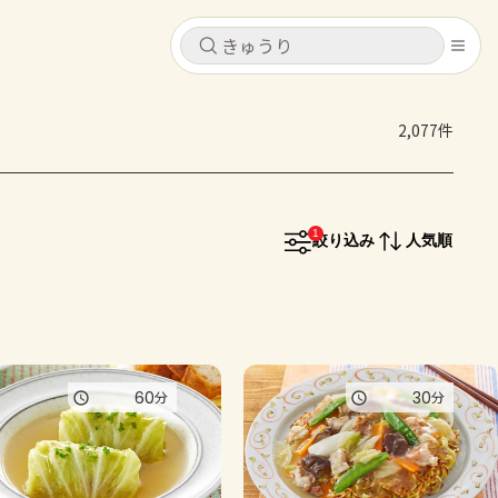
キャンセル
キャンセル
2,077件
シピ
コンテンツ
ログインするとレシピを保存できます
ログイン
新規登録
1
レシピ
絞り込み
人気順
ホーム
なす
トマト
とうもろこし
ピーマン
みょうが
コンテンツ
60
30
分
分
レシピ
トーク