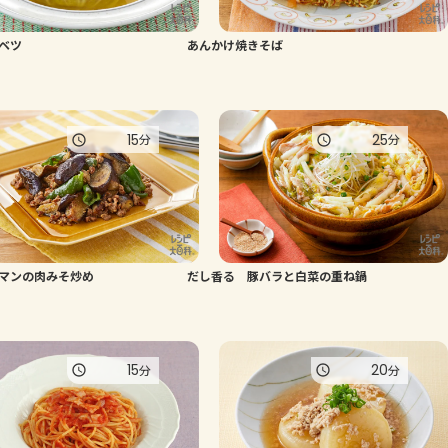
よくあるお問い合わせ
ベツ
あんかけ焼きそば
お買い物
15
25
分
分
AJINOMOTO PARK とは
マンの肉みそ炒め
だし香る 豚バラと白菜の重ね鍋
15
20
分
分