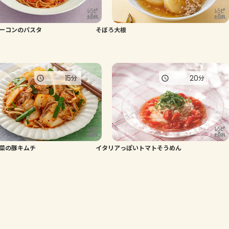
ーコンのパスタ
そぼろ大根
15
20
分
分
菜の豚キムチ
イタリアっぽいトマトそうめん