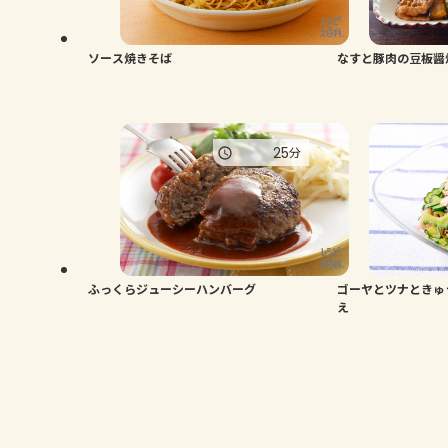
ソース焼きそば
なすと豚肉の豆板醤
25
分
ふっくらジューシーハンバーグ
ゴーヤとツナときゅ
え