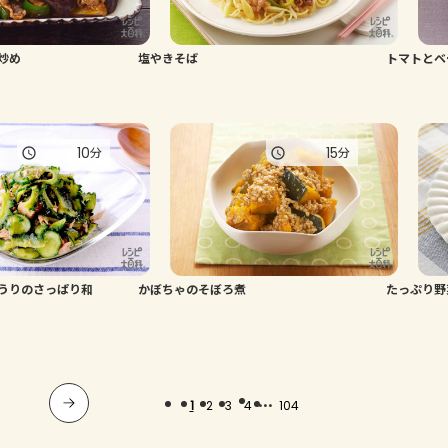
炒め
塩やきそば
トマトとベ
10
15
分
分
うりのさっぱり和
かぼちゃのそぼろ煮
たっぷり野
...
1
2
3
4
104