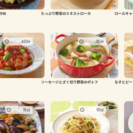
炒め
たっぷり野菜のミネストローネ
ロールキャ
40
35
分
分
ソーセージとざく切り野菜のポトフ
なすとピー
15
10
分
分