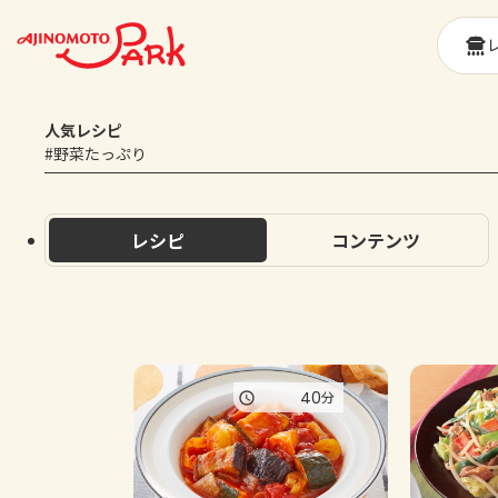
人気レシピ
#野菜たっぷり
レシピ
コンテンツ
40
分