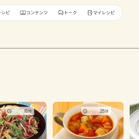
レシピ
コンテンツ
トーク
マイレシピ
レ
人気の食材・
きゅうり
ゴーヤ
15
25
分
分