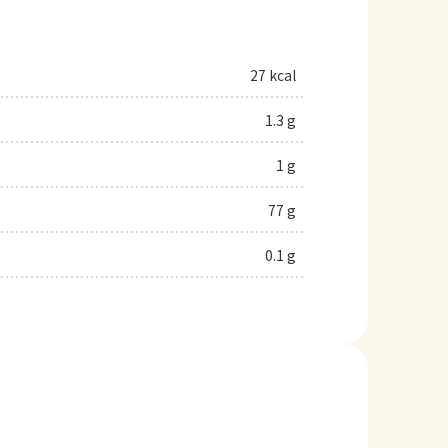
27 kcal
1.3 g
1 g
77 g
0.1 g