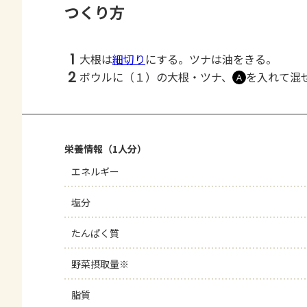
つくり方
1
大根は
細切り
にする。ツナは油をきる。
2
ボウルに（１）の大根・ツナ、
を入れて混
Ａ
栄養情報（1人分）
エネルギー
塩分
たんぱく質
野菜摂取量※
脂質