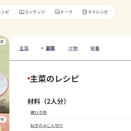
レシピ
コンテンツ
トーク
マイレシピ
レ
主菜
主菜
副菜
汁物
栄養
人気の食材・
主菜のレシピ
きゅうり
ゴーヤ
材料（2人分）
鶏ひき肉
汁物
ねぎのみじん切り