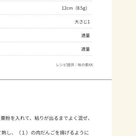
12cm（8.5g）
よくあるお問い合わせ
大さじ1
お買い物
適量
AJINOMOTO PARK とは
適量
レシピ提供：味の素KK
片栗粉を入れて、粘りが出るまでよく混ぜ、
て熱し、（１）の肉だんごを揚げるように