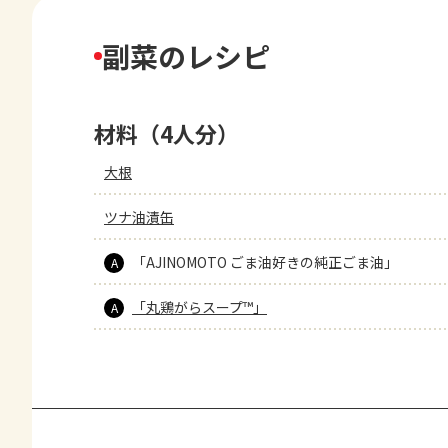
副菜のレシピ
材料（4人分）
大根
ツナ油漬缶
「AJINOMOTO ごま油好きの純正ごま油」
A
「丸鶏がらスープ™」
A