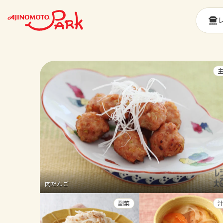
肉だんご
副菜