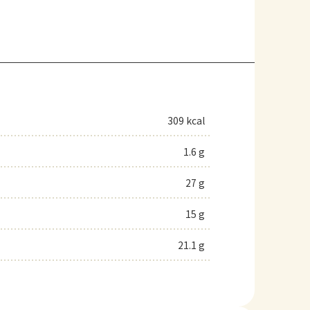
309 kcal
1.6 g
27 g
15 g
21.1 g