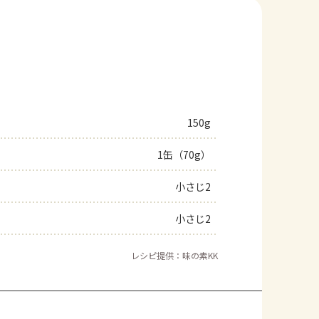
150g
1缶（70g）
小さじ2
小さじ2
レシピ提供：味の素KK