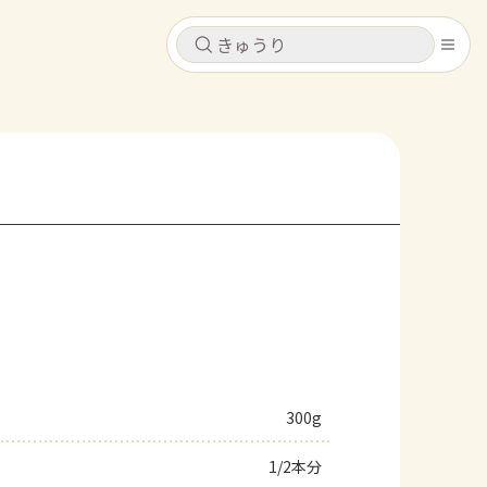
キャンセル
キャンセル
シピ
コンテンツ
ログインするとレシピを保存できます
ログイン
新規登録
レシピ
ホーム
なす
トマト
とうもろこし
ピーマン
みょうが
コンテンツ
レシピ
300g
トーク
1/2本分