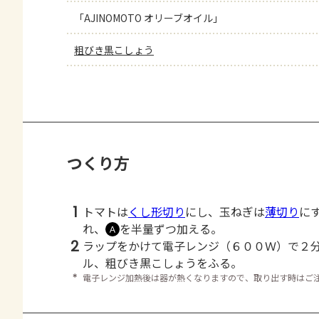
「AJINOMOTO オリーブオイル」
粗びき黒こしょう
つくり方
1
トマトは
くし形切り
にし、玉ねぎは
薄切り
に
れ、
を半量ずつ加える。
Ａ
2
ラップをかけて電子レンジ（６００Ｗ）で２
ル、粗びき黒こしょうをふる。
＊
電子レンジ加熱後は器が熱くなりますので、取り出す時はご