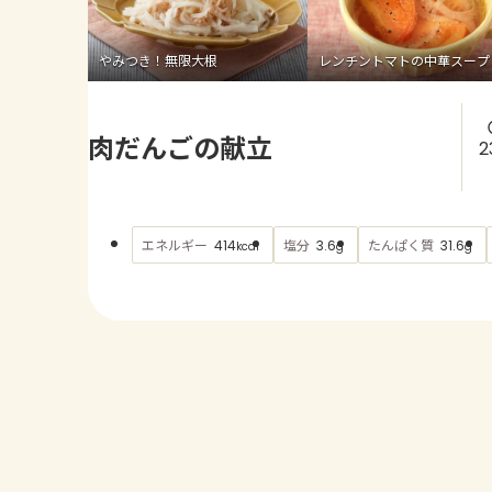
やみつき！無限大根
レンチントマトの中華スープ
肉だんごの献立
2
エネルギー
塩分
たんぱく質
414
3.6
31.6
kcal
g
g