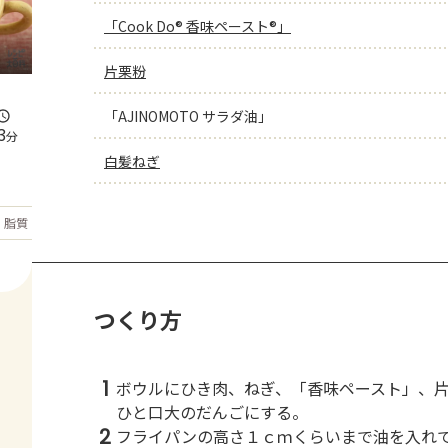
「Cook Do® 香味ペースト®」
片栗粉
「AJINOMOTO サラダ油」
3
分
白髪ねぎ
もっと見る
脂質
27.7
g
つくり方
1
ボウルにひき肉、ねぎ、「香味ペースト」、
ひと口大のだんごにする。
2
フライパンの高さ１ｃｍくらいまで油を入れ