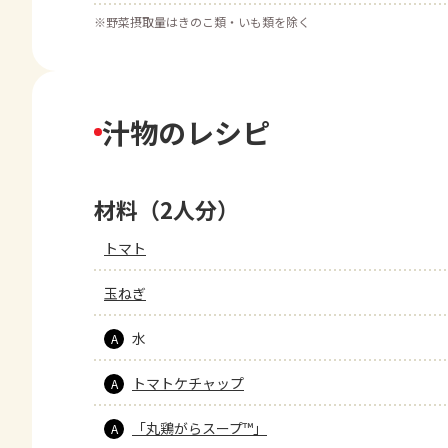
※
野菜摂取量はきのこ類・いも類を除く
汁物のレシピ
材料（2人分）
トマト
玉ねぎ
水
A
トマトケチャップ
A
「丸鶏がらスープ™」
A