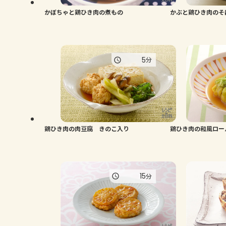
かぼちゃと鶏ひき肉の煮もの
かぶと鶏ひき肉のそ
5
分
鶏ひき肉の肉豆腐 きのこ入り
鶏ひき肉の和風ロー
15
分