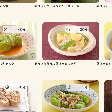
ぼろ煮
鶏ひき肉とごぼうのだし炊きご飯
鶏ひき肉・
40
30
分
分
ルキャベツ
あっさりうま塩鶏ひき肉じゃが
鶏ひき肉と
10
15
分
分