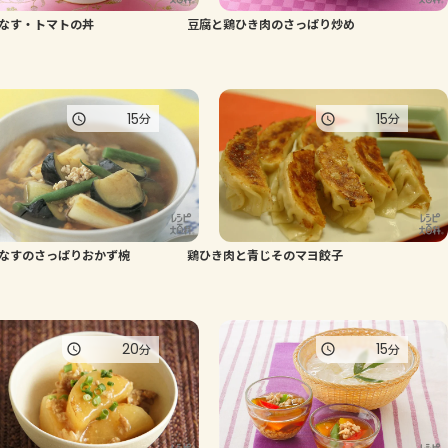
なす・トマトの丼
豆腐と鶏ひき肉のさっぱり炒め
よくあるお問い合わせ
お買い物
15
15
分
分
AJINOMOTO PARK とは
なすのさっぱりおかず椀
鶏ひき肉と青じそのマヨ餃子
20
15
分
分