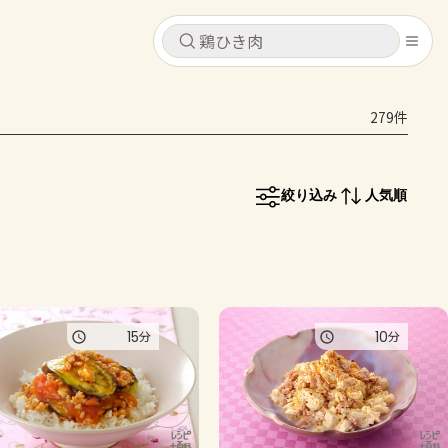
キャンセル
キャンセル
279件
シピ
コンテンツ
ログインするとレシピを保存できます
ログイン
新規登録
絞り込み
人気順
レシピ
ホーム
なす
トマト
とうもろこし
ピーマン
みょうが
コンテンツ
15
10
分
分
レシピ
トーク