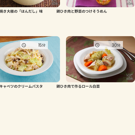
焼き大根の「ほんだし」味
鶏ひき肉と野菜のつけそうめん
15
30
分
分
キャベツのクリームパスタ
鶏ひき肉で作るロール白菜