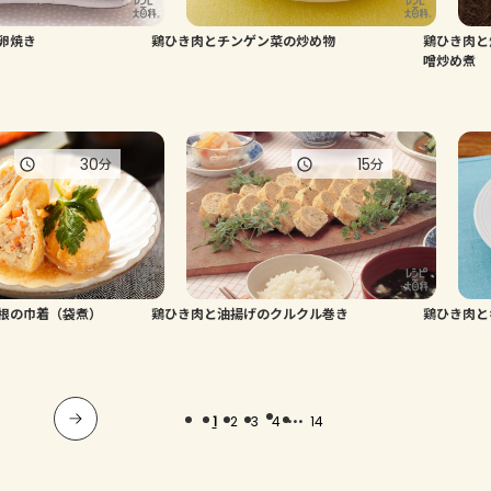
卵焼き
鶏ひき肉とチンゲン菜の炒め物
鶏ひき肉と
噌炒め煮
30
15
分
分
根の巾着（袋煮）
鶏ひき肉と油揚げのクルクル巻き
鶏ひき肉と
...
1
2
3
4
14