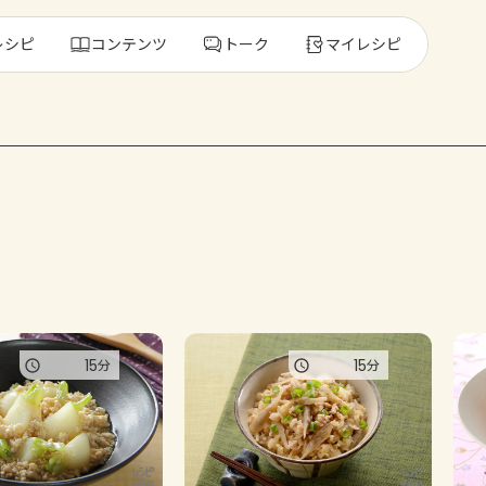
レシピ
コンテンツ
トーク
マイレシピ
レ
人気の食材・
きゅうり
ゴーヤ
15
15
分
分