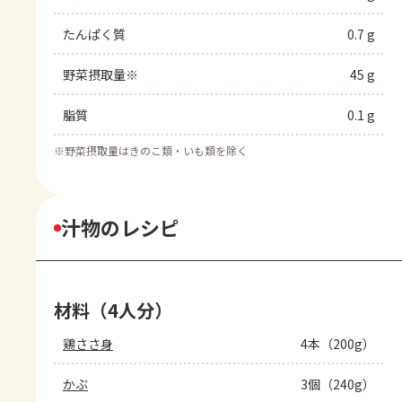
たんぱく質
0.7 g
野菜摂取量※
45 g
脂質
0.1 g
※
野菜摂取量はきのこ類・いも類を除く
汁物のレシピ
材料（4人分）
鶏ささ身
4本（200g）
かぶ
3個（240g）