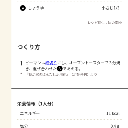
しょうゆ
小さじ1/3
A
レシピ提供：味の素KK
つくり方
1
ピーマンは
細切り
にし、オーブントースターで３分焼
き、混ぜ合わせた
であえる。
Ａ
＊
『我が家のほんだし活用術』（幻冬舎刊）より
栄養情報（1人分）
エネルギー
11 kcal
塩分
0.4 g