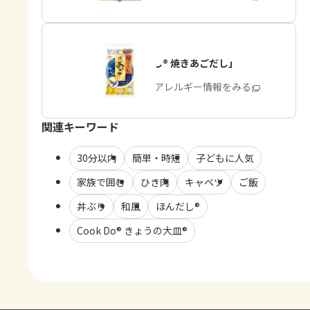
「ほんだし® 焼きあごだし」
商品・アレルギー情報をみる
関連キーワード
30分以内
簡単・時短
子どもに人気
家族で囲む
ひき肉
キャベツ
ご飯
丼ぶり
和風
ほんだし®
Cook Do® きょうの大皿®