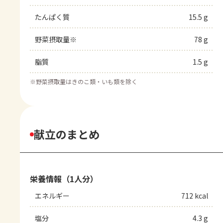
たんぱく質
15.5 g
野菜摂取量※
78 g
脂質
1.5 g
※
野菜摂取量はきのこ類・いも類を除く
献立のまとめ
栄養情報（1人分）
エネルギー
712 kcal
塩分
4.3 g