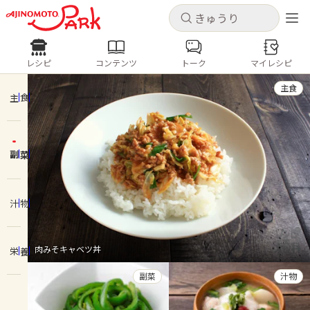
キャンセル
キャンセル
レシピ
コンテンツ
トーク
マイレシピ
レシピ
コンテンツ
ログインするとレシピを保存できます
主食
ログイン
新規登録
主食
人気の食材・レシピ
副菜
ホーム
きゅうり
なす
トマト
とうもろこし
ピーマン
みょうが
ゴーヤ
コンテンツ
汁物
レシピ
肉みそキャベツ丼
栄養
トーク
副菜
汁物