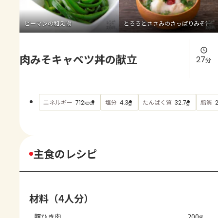
よくあるお問い合わせ
ピーマンの和え物
とろろとささみのさっぱりみそ汁
お買い物
肉みそキャベツ丼の献立
AJINOMOTO PARK とは
27
分
エネルギー
塩分
たんぱく質
脂質
712
4.3
32.7
kcal
g
g
主食のレシピ
材料（4人分）
豚ひき肉
200g