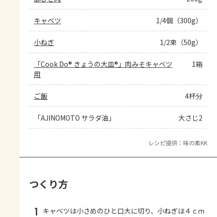
キャベツ
1/4個（300g）
小ねぎ
1/2束（50g）
「Cook Do® きょうの大皿®」肉みそキャベツ
1箱
用
ご飯
4杯分
「AJINOMOTO サラダ油」
大さじ2
レシピ提供：味の素KK
つくり方
1
キャベツは小さめのひと口大に切り、小ねぎは４ｃｍ