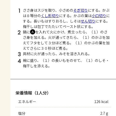
1
ささ身はスジを取り、小さめの
そぎ切り
にする。かぶ
は８等分の
くし形切り
にする。かぶの葉は
小口切り
に
する。長いもはすりおろし、しそは
せん切り
にする。
梅干しは包丁でたたいてペースト状にする。
2
鍋に
を入れて火にかけ、煮立ったら、（１）のさ
Ａ
さ身を加える。火が通ってきたら、（１）のかぶを加
えてフタをして３分ほど煮る。（１）のかぶの葉を加
えてさらに３０秒ほど煮る。
3
具材に火が通ったら、みそを溶き入れる。
4
椀に盛り、（１）の長いもをのせて、（１）のしそ・
梅干しを添える。
栄養情報（1人分）
エネルギー
126 kcal
塩分
2.7 g