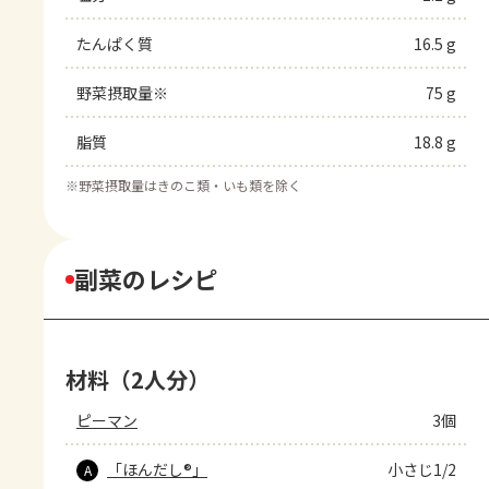
たんぱく質
16.5 g
野菜摂取量※
75 g
脂質
18.8 g
※
野菜摂取量はきのこ類・いも類を除く
副菜のレシピ
材料（2人分）
ピーマン
3個
「ほんだし®」
小さじ1/2
A