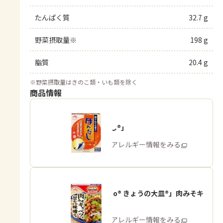
たんぱく質
32.7 g
野菜摂取量※
198 g
脂質
20.4 g
※
野菜摂取量はきのこ類・いも類を除く
商品情報
「ほんだし®」
商品・アレルギー情報をみる
「Cook Do® きょうの大皿®」肉みそキ
ャベツ用
商品・アレルギー情報をみる