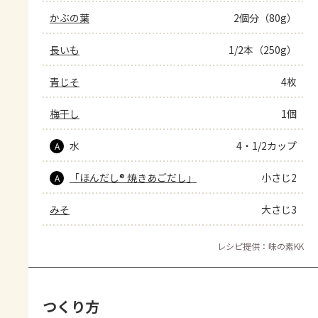
かぶの葉
2個分（80g）
長いも
1/2本（250g）
青じそ
4枚
梅干し
1個
水
4・1/2カップ
A
「ほんだし® 焼きあごだし」
小さじ2
A
みそ
大さじ3
レシピ提供：味の素KK
つくり方