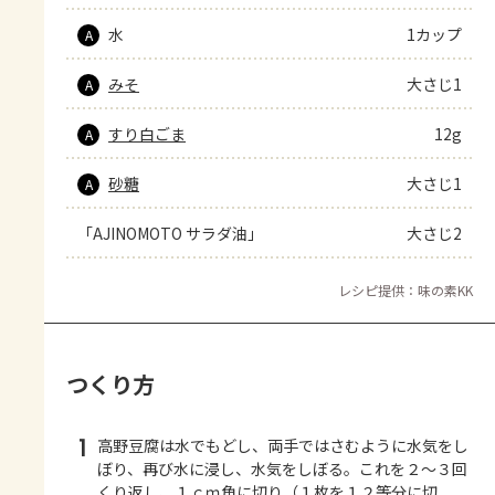
水
1カップ
A
みそ
大さじ1
A
すり白ごま
12g
A
砂糖
大さじ1
A
「AJINOMOTO サラダ油」
大さじ2
レシピ提供：味の素KK
つくり方
1
高野豆腐は水でもどし、両手ではさむように水気をし
ぼり、再び水に浸し、水気をしぼる。これを２～３回
くり返し、１ｃｍ角に切り（１枚を１２等分に切