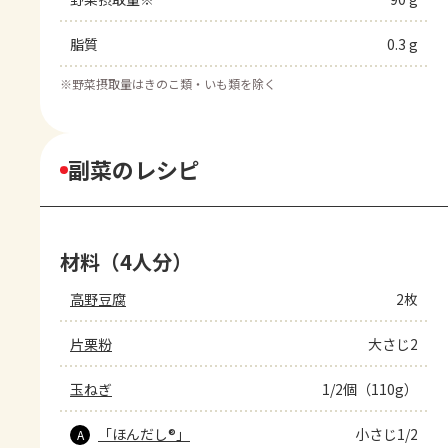
脂質
0.3 g
※
野菜摂取量はきのこ類・いも類を除く
副菜のレシピ
材料（4人分）
高野豆腐
2枚
片栗粉
大さじ2
玉ねぎ
1/2個（110g）
「ほんだし®」
小さじ1/2
A