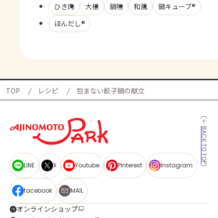
ひき肉
大根
鍋物
和風
鍋キューブ®
ほんだし®
TOP
レシピ
包まない餃子鍋の献立
BACK TO TOP
LINE
X
Youtube
Pinterest
Instagram
facebook
MAIL
オンラインショップ