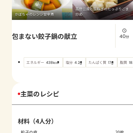
よくあるお問い合わせ
高野豆腐と玉ねぎのたっぷりごま
かぼちゃのレンジ甘辛煮
炒め
お買い物
包まない餃子鍋の献立
AJINOMOTO PARK とは
40
分
エネルギー
塩分
たんぱく質
脂質
438
4.2
17
18
kcal
g
g
主菜のレシピ
材料（4人分）
餃子の皮
20枚