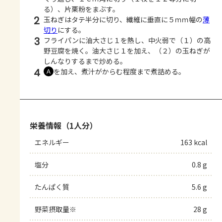
る）、片栗粉をまぶす。
2
玉ねぎはタテ半分に切り、繊維に垂直に５ｍｍ幅の
薄
切り
にする。
3
フライパンに油大さじ１を熱し、中火弱で（１）の高
野豆腐を焼く。油大さじ１を加え、（２）の玉ねぎが
しんなりするまで炒める。
4
を加え、煮汁がからむ程度まで煮詰める。
Ａ
栄養情報（1人分）
エネルギー
163 kcal
塩分
0.8 g
たんぱく質
5.6 g
野菜摂取量※
28 g