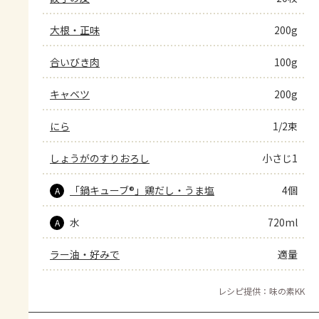
大根・正味
200g
合いびき肉
100g
キャベツ
200g
にら
1/2束
しょうがのすりおろし
小さじ1
「鍋キューブ®」鶏だし・うま塩
4個
A
水
720ml
A
ラー油・好みで
適量
レシピ提供：味の素KK