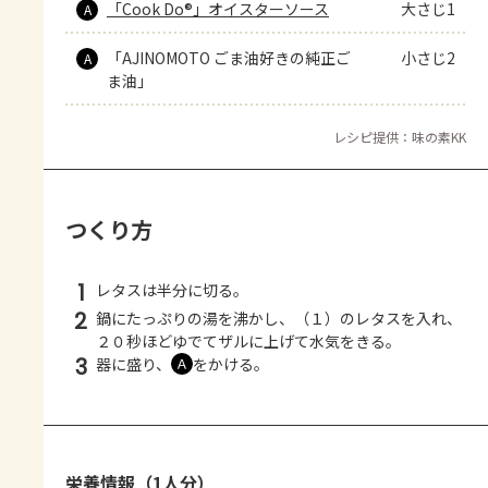
「Cook Do®」オイスターソース
大さじ1
A
「AJINOMOTO ごま油好きの純正ご
小さじ2
A
ま油」
レシピ提供：味の素KK
つくり方
1
レタスは半分に切る。
2
鍋にたっぷりの湯を沸かし、（１）のレタスを入れ、
２０秒ほどゆでてザルに上げて水気をきる。
3
器に盛り、
をかける。
Ａ
栄養情報（1人分）