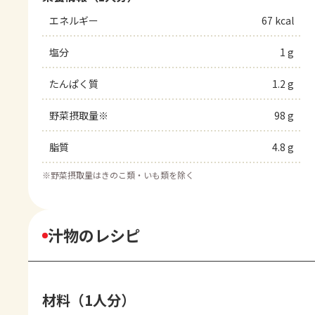
エネルギー
67 kcal
塩分
1 g
たんぱく質
1.2 g
野菜摂取量※
98 g
脂質
4.8 g
※
野菜摂取量はきのこ類・いも類を除く
汁物のレシピ
材料（1人分）