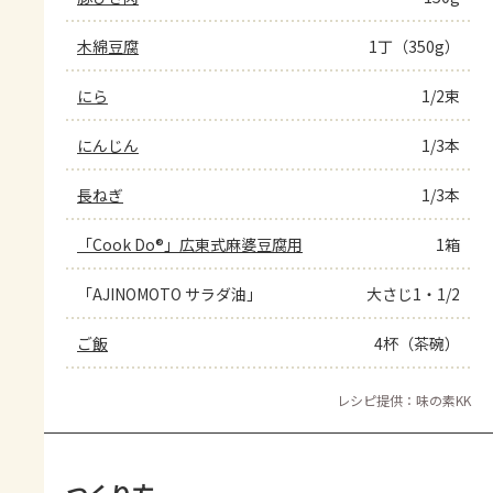
木綿豆腐
1丁（350g）
にら
1/2束
にんじん
1/3本
長ねぎ
1/3本
「Cook Do®」広東式麻婆豆腐用
1箱
「AJINOMOTO サラダ油」
大さじ1・1/2
ご飯
4杯（茶碗）
レシピ提供：味の素KK