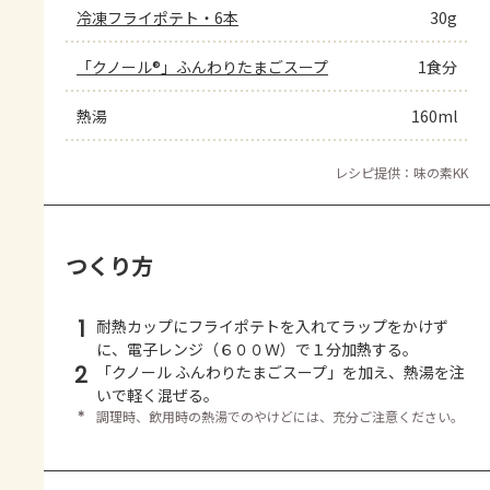
冷凍フライポテト・6本
30g
「クノール®」ふんわりたまごスープ
1食分
熱湯
160ml
レシピ提供：味の素KK
つくり方
1
耐熱カップにフライポテトを入れてラップをかけず
に、電子レンジ（６００Ｗ）で１分加熱する。
2
「クノール ふんわりたまごスープ」を加え、熱湯を注
いで軽く混ぜる。
＊
調理時、飲用時の熱湯でのやけどには、充分ご注意ください。