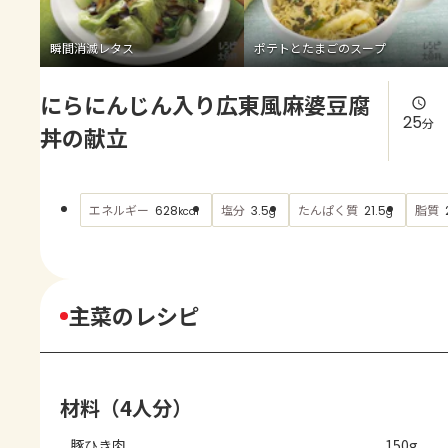
よくあるお問い合わせ
瞬間消滅レタス
ポテトとたまごのスープ
お買い物
にらにんじん入り広東風麻婆豆腐
AJINOMOTO PARK とは
25
分
丼の献立
エネルギー
塩分
たんぱく質
脂質
628
3.5
21.5
kcal
g
g
主菜のレシピ
材料（4人分）
豚ひき肉
150g