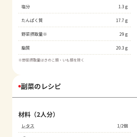
塩分
1.3 g
たんぱく質
17.7 g
野菜摂取量※
29 g
脂質
20.3 g
※
野菜摂取量はきのこ類・いも類を除く
副菜のレシピ
材料（2人分）
レタス
1/2個