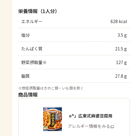
栄養情報（1人分）
エネルギー
628 kcal
塩分
3.5 g
たんぱく質
21.5 g
野菜摂取量※
127 g
脂質
27.8 g
※
野菜摂取量はきのこ類・いも類を除く
商品情報
「Cook Do®」広東式麻婆豆腐用
商品・アレルギー情報をみる