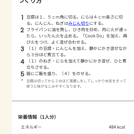
つくり方
1
豆腐は１．５ｃｍ角に切る。にらは４ｃｍ長さに切
る。にんじん、ねぎは
みじん切り
にする。
2
フライパンに油を熱し、ひき肉を炒め、肉に火が通っ
たら、いったん火を止める。「Cook Do」を加え、再
び火をつけ、よく混ぜ合わせる。
3
（１）の豆腐・にんじんを加え、静かにかき混ぜなが
ら３分ほど煮立てる。
4
（１）のねぎ・にらを加えて静かにかき混ぜ、ひと煮
立ちさせる。
5
器にご飯を盛り、（４）をのせる。
＊
豆腐は切ってから２分ほど湯通しをしてしっかり水気をきって
使うと味がなじみやすくなります。
栄養情報（1人分）
エネルギー
484 kcal