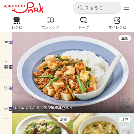
キャンセル
キャンセル
レシピ
コンテンツ
トーク
マイレシピ
レシピ
コンテンツ
ログインするとレシピを保存できます
主菜
ログイン
新規登録
主菜
人気の食材・レシピ
副菜
ホーム
きゅうり
なす
トマト
とうもろこし
ピーマン
みょうが
ゴーヤ
コンテンツ
汁物
レシピ
にらにんじん入り広東風麻婆豆腐丼
栄養
トーク
副菜
汁物