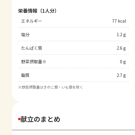
栄養情報（1人分）
エネルギー
77 kcal
塩分
1.2 g
たんぱく質
2.6 g
野菜摂取量※
0 g
脂質
2.7 g
※
野菜摂取量はきのこ類・いも類を除く
献立のまとめ