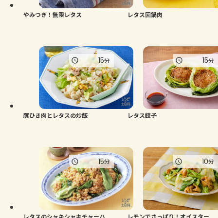
やみつき！無限レタス
レタス回鍋肉
15
15
分
分
豚ひき肉とレタスの炒飯
レタス餃子
15
10
分
分
レタスのシャキシャキチャーハ
レモンでさっぱり！オイスター