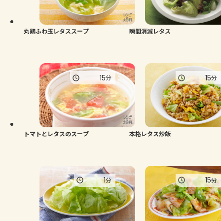
よくあるお問い合わせ
お買い物
丸鶏ふわ玉レタススープ
瞬間消滅レタス
AJINOMOTO PARK とは
15
15
分
分
トマトとレタスのスープ
本格レタス炒飯
1
15
分
分