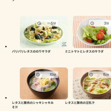
5
3
分
分
パリパリレタスののりサラダ
ミニトマトとレタスのサラダ
10
15
分
分
レタスと豚肉のシャキシャキみ
レタスと豚肉の豆乳汁
そ汁