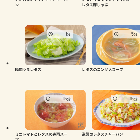
ン
レタス豚しゃぶ
1
5
分
分
瞬間うまレタス
レタスのコンソメスープ
15
15
分
分
ミニトマトとレタスの春雨スー
逆襲のレタスチャーハン
プ