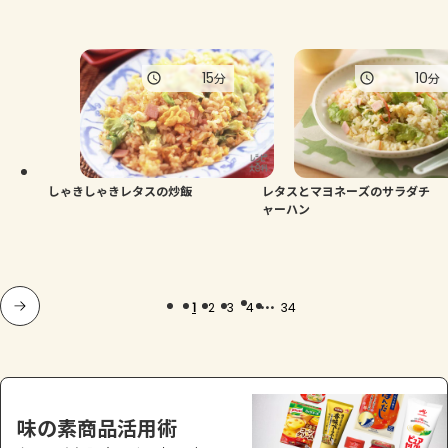
15
10
分
分
しゃきしゃきレタスの炒飯
レタスとマヨネーズのサラダチ
ャーハン
...
1
2
3
4
34
味の素商品活用術