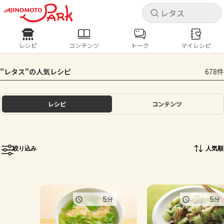
キャ
キャ
レシピ
コンテンツ
トーク
マイレシピ
レシピ
コンテンツ
ログインするとレシピを保存できます
"レタス"の人気レシピ
678件
ログイン
新規登録
人気の食材・レシピ
レシピ
コンテンツ
ホーム
きゅうり
なす
トマト
とうもろこし
ピーマン
みょうが
ゴーヤ
コンテンツ
絞り込み
人気順
レシピ
トーク
5
5
分
分