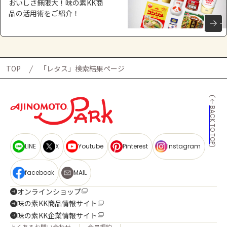
おいしさ無限大！味の素KK商
品の活用術をご紹介！
TOP
「レタス」検索結果ページ
BACK TO TOP
LINE
X
Youtube
Pinterest
Instagram
facebook
MAIL
オンラインショップ
味の素KK商品情報サイト
味の素KK企業情報サイト
よくあるお問い合わせ
会員規約