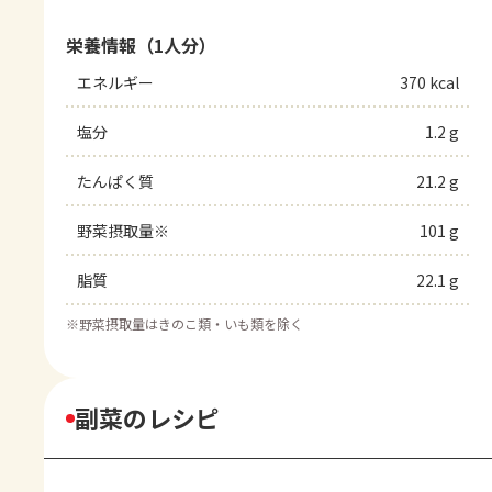
栄養情報（1人分）
エネルギー
370 kcal
塩分
1.2 g
たんぱく質
21.2 g
野菜摂取量※
101 g
脂質
22.1 g
※
野菜摂取量はきのこ類・いも類を除く
副菜のレシピ