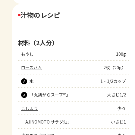
汁物のレシピ
材料（2人分）
もやし
100g
ロースハム
2枚（20g）
水
1・1/2カップ
A
「丸鶏がらスープ™」
大さじ1/2
A
こしょう
少々
「AJINOMOTO サラダ油」
小さじ1