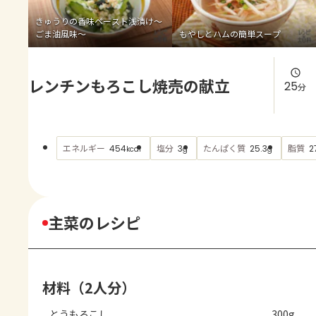
よくあるお問い合わせ
きゅうりの香味ペースト浅漬け～
ごま油風味～
もやしとハムの簡単スープ
お買い物
レンチンもろこし焼売の献立
AJINOMOTO PARK とは
25
分
エネルギー
塩分
たんぱく質
脂質
454
3
25.3
2
kcal
g
g
主菜のレシピ
材料（2人分）
とうもろこし
300g