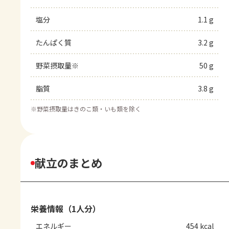
塩分
1.1 g
たんぱく質
3.2 g
野菜摂取量※
50 g
脂質
3.8 g
※
野菜摂取量はきのこ類・いも類を除く
献立のまとめ
栄養情報（1人分）
エネルギー
454 kcal