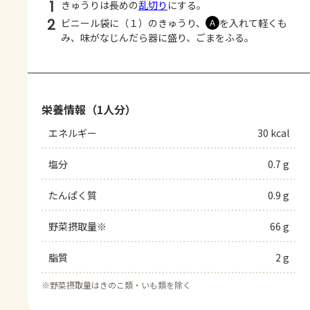
1
きゅうりは長めの
乱切り
にする。
2
ビニール袋に（１）のきゅうり、
を入れて軽くも
Ａ
み、味がなじんだら器に盛り、ごまをふる。
栄養情報（1人分）
エネルギー
30 kcal
塩分
0.7 g
たんぱく質
0.9 g
野菜摂取量※
66 g
脂質
2 g
※
野菜摂取量はきのこ類・いも類を除く