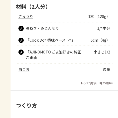
材料（2人分）
きゅうり
1本（120g）
長ねぎ・みじん切り
1/4本分
A
「Cook Do® 香味ペースト®」
6cm（4g）
A
「AJINOMOTO ごま油好きの純正
小さじ1/2
A
ごま油」
白ごま
適量
レシピ提供：味の素KK
つくり方