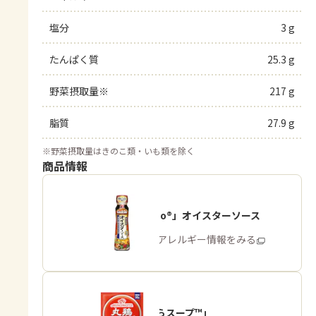
塩分
3 g
たんぱく質
25.3 g
野菜摂取量※
217 g
脂質
27.9 g
※
野菜摂取量はきのこ類・いも類を除く
商品情報
「Cook Do®」オイスターソース
商品・アレルギー情報をみる
「丸鶏がらスープ™」