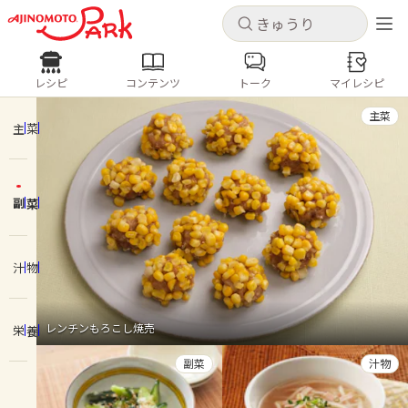
キャンセル
キャンセル
レシピ
コンテンツ
トーク
マイレシピ
レシピ
コンテンツ
ログインするとレシピを保存できます
主菜
ログイン
新規登録
主菜
人気の食材・レシピ
副菜
ホーム
きゅうり
なす
トマト
とうもろこし
ピーマン
みょうが
ゴーヤ
コンテンツ
汁物
レシピ
レンチンもろこし焼売
栄養
トーク
副菜
汁物