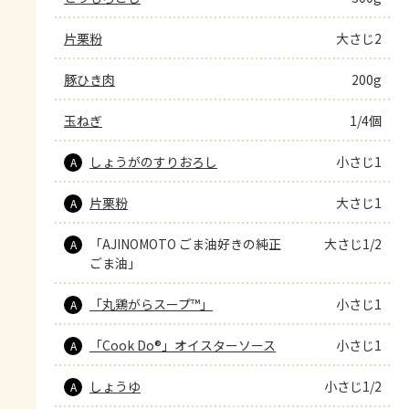
片栗粉
大さじ2
豚ひき肉
200g
玉ねぎ
1/4個
しょうがのすりおろし
小さじ1
A
片栗粉
大さじ1
A
「AJINOMOTO ごま油好きの純正
大さじ1/2
A
ごま油」
「丸鶏がらスープ™」
小さじ1
A
「Cook Do®」オイスターソース
小さじ1
A
しょうゆ
小さじ1/2
A