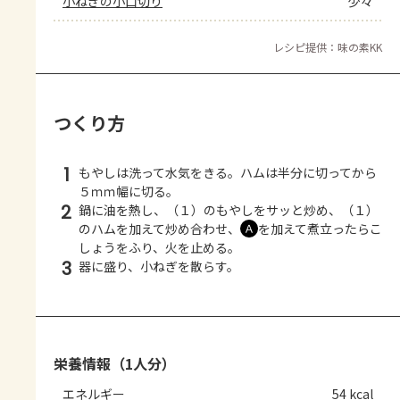
小ねぎの小口切り
少々
レシピ提供：味の素KK
つくり方
1
もやしは洗って水気をきる。ハムは半分に切ってから
５ｍｍ幅に切る。
2
鍋に油を熱し、（１）のもやしをサッと炒め、（１）
のハムを加えて炒め合わせ、
を加えて煮立ったらこ
Ａ
しょうをふり、火を止める。
3
器に盛り、小ねぎを散らす。
栄養情報（1人分）
エネルギー
54 kcal