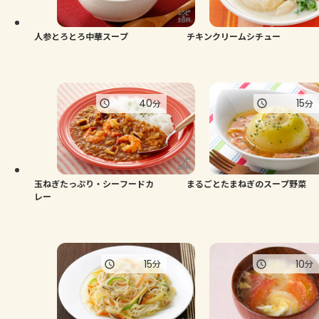
人参とろとろ中華スープ
チキンクリームシチュー
40
15
分
分
玉ねぎたっぷり・シーフードカ
まるごとたまねぎのスープ野菜
レー
15
10
分
分