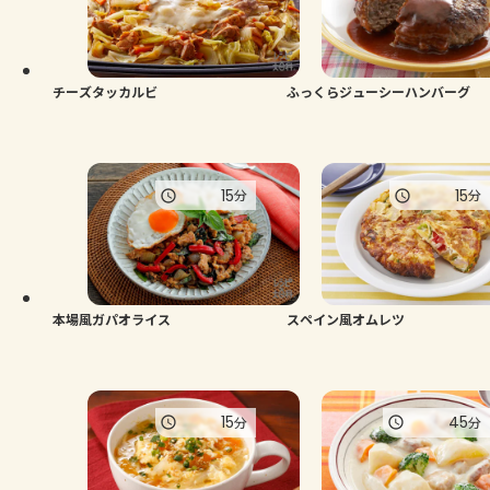
よくあるお問い合わせ
お買い物
チーズタッカルビ
ふっくらジューシーハンバーグ
AJINOMOTO PARK とは
15
15
分
分
本場風ガパオライス
スペイン風オムレツ
15
45
分
分