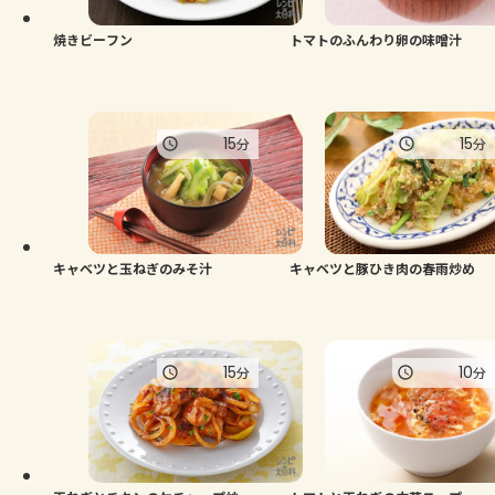
焼きビーフン
トマトのふんわり卵の味噌汁
15
15
分
分
キャベツと玉ねぎのみそ汁
キャベツと豚ひき肉の春雨炒め
15
10
分
分