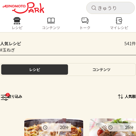
キャ
キャ
レシピ
コンテンツ
トーク
マイレシピ
レシピ
コンテンツ
ログインするとレシピを保存できます
人気レシピ
541件
ログイン
新規登録
#玉ねぎ
人気の食材・レシピ
ホーム
レシピ
コンテンツ
きゅうり
なす
トマト
とうもろこし
ピーマン
みょうが
ゴーヤ
コンテンツ
1
絞り込み
人気順
レシピ
トーク
20
25
分
分