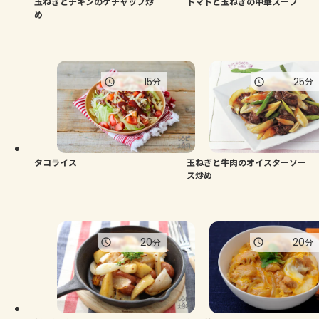
玉ねぎとチキンのケチャップ炒
トマトと玉ねぎの中華スープ
め
15
25
分
分
タコライス
玉ねぎと牛肉のオイスターソー
ス炒め
20
20
分
分