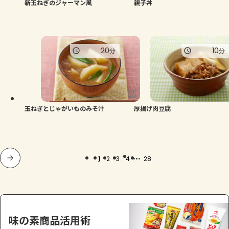
新玉ねぎのジャーマン風
親子丼
20
10
分
分
玉ねぎとじゃがいものみそ汁
厚揚げ肉豆腐
...
1
2
3
4
28
味の素商品活用術