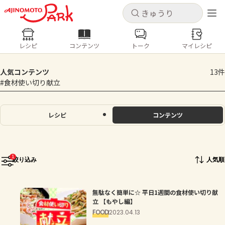
キャンセル
キャンセル
レシピ
コンテンツ
トーク
マイレシピ
レシピ
コンテンツ
ログインするとレシピを保存できます
人気コンテンツ
13件
ログイン
新規登録
#食材使い切り献立
人気の食材・レシピ
ホーム
レシピ
コンテンツ
きゅうり
なす
トマト
とうもろこし
ピーマン
みょうが
ゴーヤ
コンテンツ
1
絞り込み
人気順
レシピ
無駄なく簡単に☆ 平日1週間の食材使い切り献
トーク
立 【もやし編】
FOOD
2023.04.13