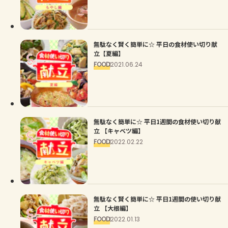
よくあるお問い合わせ
お買い物
無駄なく賢く簡単に☆ 平日の食材使い切り献
立【夏編】
AJINOMOTO PARK とは
FOOD
2021.06.24
無駄なく簡単に☆ 平日1週間の食材使い切り献
立 【キャベツ編】
FOOD
2022.02.22
無駄なく賢く簡単に☆ 平日1週間の使い切り献
立 【大根編】
FOOD
2022.01.13