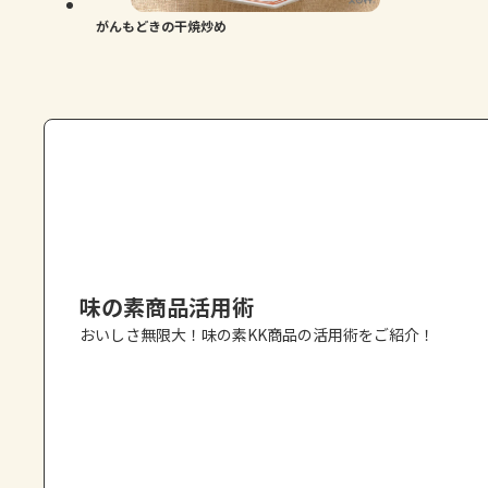
がんもどきの干焼炒め
味の素商品活用術
おいしさ無限大！味の素KK商品の活用術をご紹介！