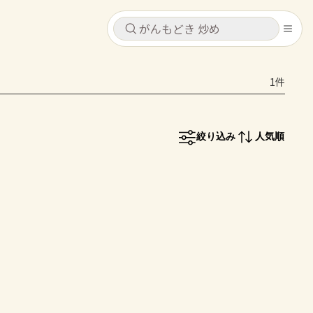
キャンセル
キャンセル
1件
シピ
コンテンツ
ログインするとレシピを保存できます
ログイン
新規登録
絞り込み
人気順
レシピ
ホーム
なす
トマト
とうもろこし
ピーマン
みょうが
コンテンツ
レシピ
トーク