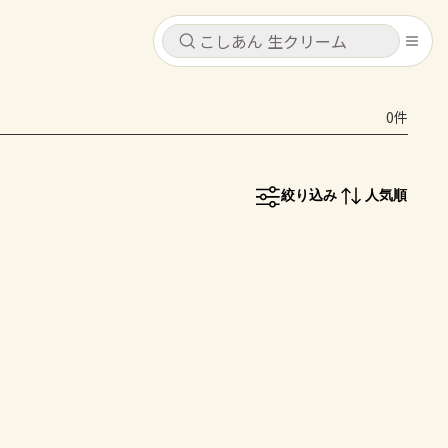
キャンセル
キャンセル
0件
シピ
コンテンツ
ログインするとレシピを保存できます
ログイン
新規登録
絞り込み
人気順
レシピ
ホーム
なす
トマト
とうもろこし
ピーマン
みょうが
コンテンツ
レシピ
トーク