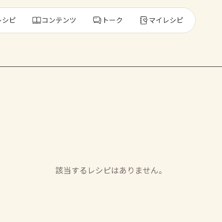
レシピ
コンテンツ
トーク
マイレシピ
レ
人気の食材・
きゅうり
ゴーヤ
該当するレシピはありません。