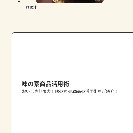
けの汁
味の素商品活用術
おいしさ無限大！味の素KK商品の活用術をご紹介！