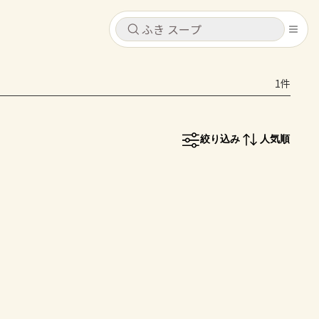
キャンセル
キャンセル
1件
シピ
コンテンツ
ログインするとレシピを保存できます
ログイン
新規登録
絞り込み
人気順
レシピ
ホーム
なす
トマト
とうもろこし
ピーマン
みょうが
コンテンツ
レシピ
トーク