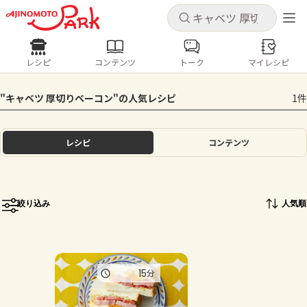
キャンセル
キャンセル
レシピ
コンテンツ
トーク
マイレシピ
レシピ
コンテンツ
ログインするとレシピを保存できます
"キャベツ 厚切りベーコン"の人気レシピ
1件
ログイン
新規登録
人気の食材・レシピ
レシピ
コンテンツ
ホーム
きゅうり
なす
トマト
とうもろこし
ピーマン
みょうが
ゴーヤ
コンテンツ
絞り込み
人気順
レシピ
トーク
15
分