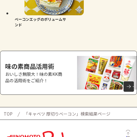
よくあるお問い合わせ
お買い物
ベーコンエッグのボリュームサ
ンド
AJINOMOTO PARK とは
味の素商品活用術
おいしさ無限大！味の素KK商
品の活用術をご紹介！
TOP
「キャベツ 厚切りベーコン」検索結果ページ