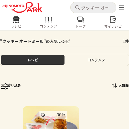
キャンセル
キャンセル
レシピ
コンテンツ
トーク
マイレシピ
レシピ
コンテンツ
ログインするとレシピを保存できます
"クッキー オートミール"の人気レシピ
1件
ログイン
新規登録
人気の食材・レシピ
レシピ
コンテンツ
ホーム
きゅうり
なす
トマト
とうもろこし
ピーマン
みょうが
ゴーヤ
コンテンツ
絞り込み
人気順
レシピ
トーク
30
分