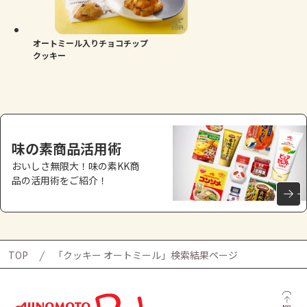
よくあるお問い合わせ
お買い物
オートミール入りチョコチップ
クッキー
AJINOMOTO PARK とは
味の素商品活用術
おいしさ無限大！味の素KK商
品の活用術をご紹介！
TOP
「クッキー オートミール」検索結果ページ