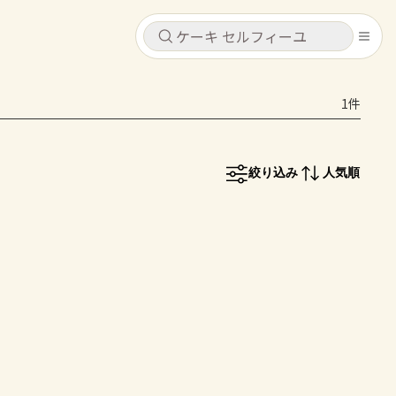
キャンセル
キャンセル
1件
シピ
コンテンツ
ログインするとレシピを保存できます
ログイン
新規登録
絞り込み
人気順
レシピ
ホーム
なす
トマト
とうもろこし
ピーマン
みょうが
コンテンツ
レシピ
トーク