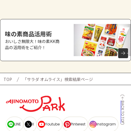
よくあるお問い合わせ
お買い物
味の素商品活用術
AJINOMOTO PARK とは
おいしさ無限大！味の素KK商
品の活用術をご紹介！
TOP
「サラダ オムライス」検索結果ページ
BACK TO TOP
LINE
X
Youtube
Pinterest
Instagram