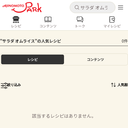
キャンセル
キャンセル
レシピ
コンテンツ
トーク
マイレシピ
レシピ
コンテンツ
ログインするとレシピを保存できます
"サラダ オムライス"の人気レシピ
0件
ログイン
新規登録
人気の食材・レシピ
レシピ
コンテンツ
ホーム
きゅうり
なす
トマト
とうもろこし
ピーマン
みょうが
ゴーヤ
コンテンツ
絞り込み
人気順
レシピ
トーク
該当するレシピはありません。