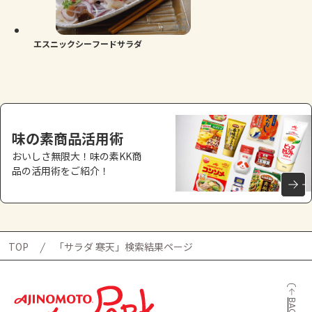
よくあるお問い合わせ
お買い物
エスニックシーフードサラダ
AJINOMOTO PARK とは
味の素商品活用術
おいしさ無限大！味の素KK商
品の活用術をご紹介！
TOP
「サラダ 寒天」検索結果ページ