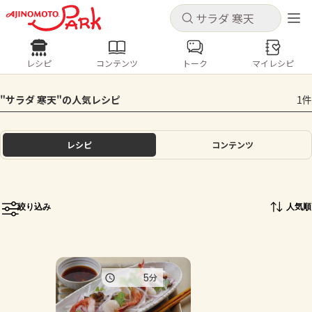
キャンセル
キャンセル
レシピ
コンテンツ
トーク
マイレシピ
レシピ
コンテンツ
ログインするとレシピを保存できます
"サラダ 寒天"の人気レシピ
1件
ログイン
新規登録
人気の食材・レシピ
レシピ
コンテンツ
ホーム
きゅうり
なす
トマト
とうもろこし
ピーマン
みょうが
ゴーヤ
コンテンツ
絞り込み
人気順
レシピ
トーク
5
分