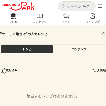
キャンセル
キャンセル
レシピ
コンテンツ
トーク
マイレシピ
レシピ
コンテンツ
ログインするとレシピを保存できます
"サーモン 塩ざけ"の人気レシピ
0件
ログイン
新規登録
人気の食材・レシピ
レシピ
コンテンツ
ホーム
きゅうり
なす
トマト
とうもろこし
ピーマン
みょうが
ゴーヤ
コンテンツ
絞り込み
人気順
レシピ
トーク
該当するレシピはありません。