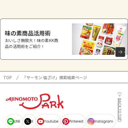
よくあるお問い合わせ
お買い物
味の素商品活用術
AJINOMOTO PARK とは
おいしさ無限大！味の素KK商
品の活用術をご紹介！
TOP
「サーモン 塩ざけ」検索結果ページ
BACK TO TOP
LINE
X
Youtube
Pinterest
Instagram