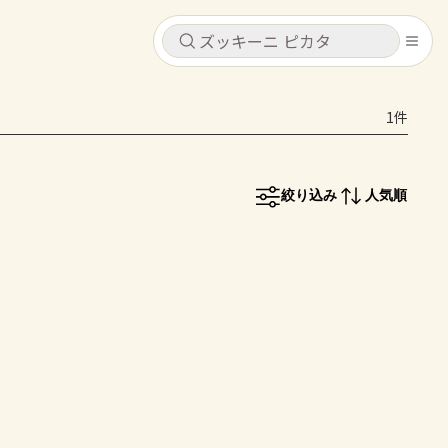
キャンセル
キャンセル
1件
シピ
コンテンツ
ログインするとレシピを保存できます
ログイン
新規登録
絞り込み
人気順
レシピ
ホーム
なす
トマト
とうもろこし
ピーマン
みょうが
コンテンツ
レシピ
トーク