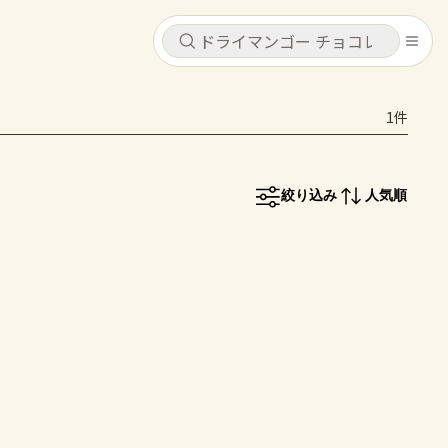
キャンセル
キャンセル
1件
シピ
コンテンツ
ログインするとレシピを保存できます
ログイン
新規登録
絞り込み
人気順
レシピ
ホーム
なす
トマト
とうもろこし
ピーマン
みょうが
コンテンツ
レシピ
トーク