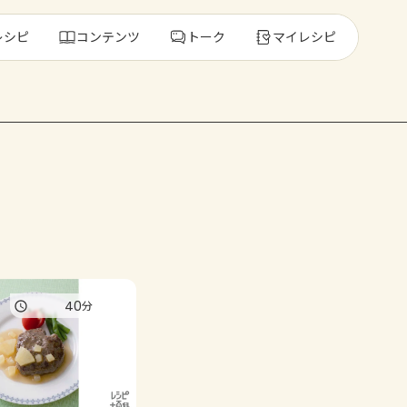
レシピ
コンテンツ
トーク
マイレシピ
レ
人気の食材・
きゅうり
ゴーヤ
40
分