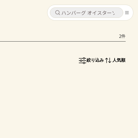
キャンセル
キャンセル
2件
シピ
コンテンツ
ログインするとレシピを保存できます
ログイン
新規登録
絞り込み
人気順
レシピ
ホーム
なす
トマト
とうもろこし
ピーマン
みょうが
コンテンツ
レシピ
トーク