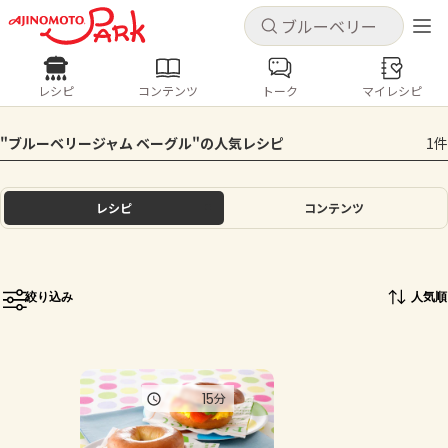
キャンセル
キャンセル
レシピ
コンテンツ
トーク
マイレシピ
レシピ
コンテンツ
ログインするとレシピを保存できます
"ブルーベリージャム ベーグル"の人気レシピ
1件
ログイン
新規登録
人気の食材・レシピ
レシピ
コンテンツ
ホーム
きゅうり
なす
トマト
とうもろこし
ピーマン
みょうが
ゴーヤ
コンテンツ
絞り込み
人気順
レシピ
トーク
15
分