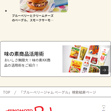
よくあるお問い合わせ
お買い物
ブルーベリーとクリームチーズ
のベーグル、スモークサーモン
のサンドベーグル
AJINOMOTO PARK とは
味の素商品活用術
おいしさ無限大！味の素KK商
品の活用術をご紹介！
TOP
「ブルーベリージャム ベーグル」検索結果ページ