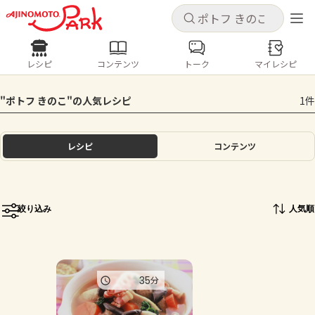
キャンセル
キャンセル
レシピ
コンテンツ
トーク
マイレシピ
レシピ
コンテンツ
ログインするとレシピを保存できます
"ポトフ きのこ"の人気レシピ
1件
ログイン
新規登録
人気の食材・レシピ
レシピ
コンテンツ
ホーム
きゅうり
なす
トマト
とうもろこし
ピーマン
みょうが
ゴーヤ
コンテンツ
絞り込み
人気順
レシピ
トーク
35
分