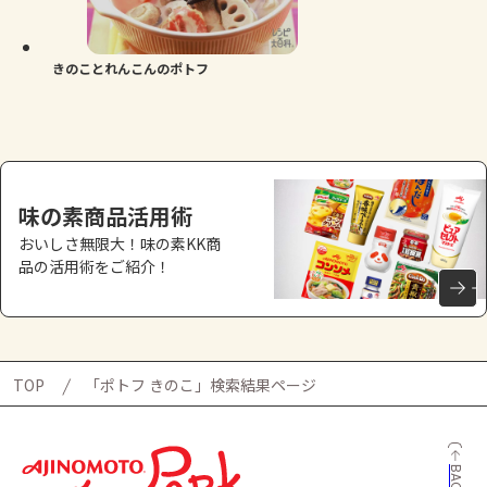
よくあるお問い合わせ
お買い物
きのことれんこんのポトフ
AJINOMOTO PARK とは
味の素商品活用術
おいしさ無限大！味の素KK商
品の活用術をご紹介！
TOP
「ポトフ きのこ」検索結果ページ