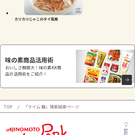
よくあるお問い合わせ
お買い物
カリカリじゃこのタイ風麺
AJINOMOTO PARK とは
味の素商品活用術
おいしさ無限大！味の素KK商
品の活用術をご紹介！
TOP
「ライム 麺」検索結果ページ