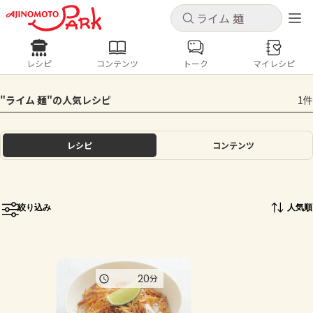
キャンセル
キャンセル
レシピ
コンテンツ
トーク
マイレシピ
レシピ
コンテンツ
ログインするとレシピを保存できます
"ライム 麺"の人気レシピ
1件
ログイン
新規登録
人気の食材・レシピ
レシピ
コンテンツ
ホーム
きゅうり
なす
トマト
とうもろこし
ピーマン
みょうが
ゴーヤ
コンテンツ
絞り込み
人気順
レシピ
トーク
20
分