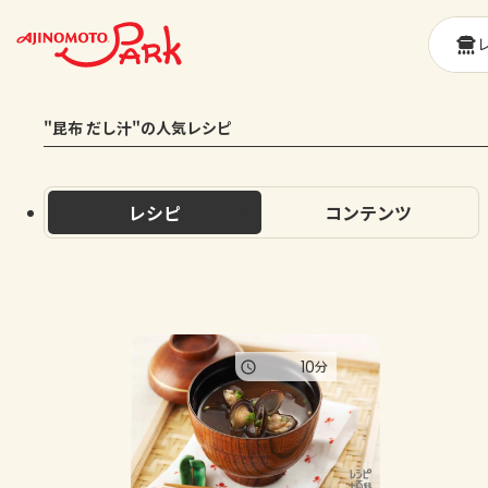
"昆布 だし汁"の人気レシピ
レシピ
コンテンツ
10
分