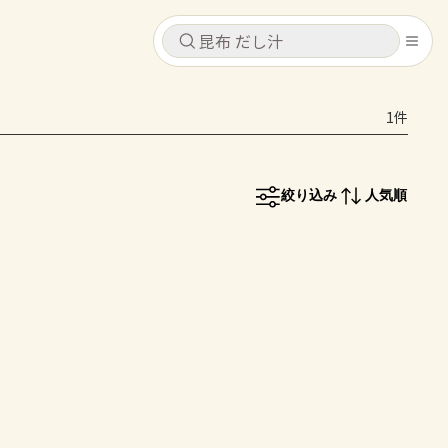
キャンセル
キャンセル
1件
シピ
コンテンツ
ログインするとレシピを保存できます
ログイン
新規登録
絞り込み
人気順
レシピ
ホーム
なす
トマト
とうもろこし
ピーマン
みょうが
コンテンツ
レシピ
トーク