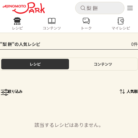
キャンセル
キャンセル
レシピ
コンテンツ
トーク
マイレシピ
レシピ
コンテンツ
ログインするとレシピを保存できます
"梨 餅"の人気レシピ
0件
ログイン
新規登録
人気の食材・レシピ
レシピ
コンテンツ
ホーム
きゅうり
なす
トマト
とうもろこし
ピーマン
みょうが
ゴーヤ
コンテンツ
絞り込み
人気順
レシピ
トーク
該当するレシピはありません。