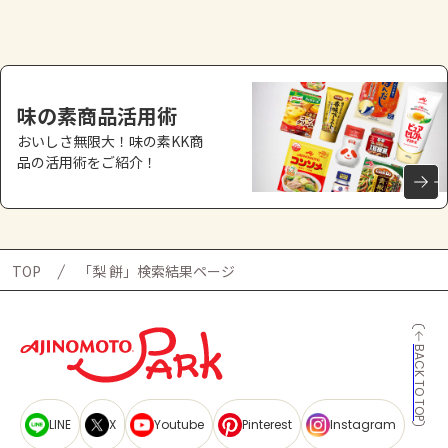
よくあるお問い合わせ
お買い物
味の素商品活用術
AJINOMOTO PARK とは
おいしさ無限大！味の素KK商
品の活用術をご紹介！
TOP
「梨 餅」検索結果ページ
BACK TO TOP
LINE
X
Youtube
Pinterest
Instagram