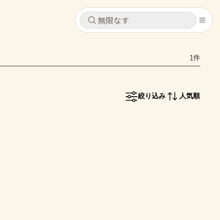
キャンセル
キャンセル
1件
シピ
コンテンツ
ログインするとレシピを保存できます
ログイン
新規登録
絞り込み
人気順
レシピ
ホーム
なす
トマト
とうもろこし
ピーマン
みょうが
コンテンツ
レシピ
トーク