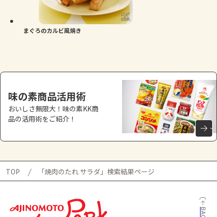
よくあるお問い合わせ
お買い物
まぐろのカルビ風焼き
AJINOMOTO PARK とは
味の素商品活用術
おいしさ無限大！味の素KK商
品の活用術をご紹介！
TOP
「焼肉のたれ サラダ」検索結果ページ