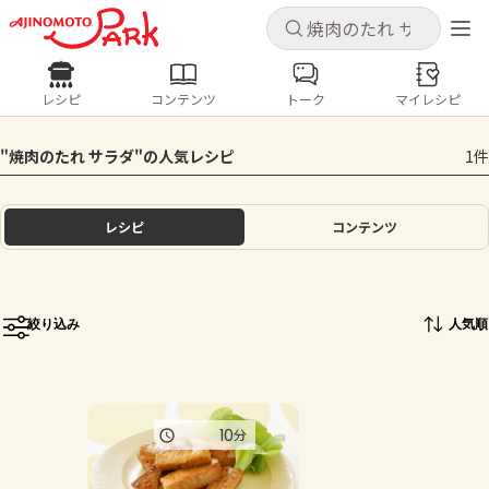
キャンセル
キャンセル
レシピ
コンテンツ
トーク
マイレシピ
レシピ
コンテンツ
ログインするとレシピを保存できます
"焼肉のたれ サラダ"の人気レシピ
1件
ログイン
新規登録
人気の食材・レシピ
レシピ
コンテンツ
ホーム
きゅうり
なす
トマト
とうもろこし
ピーマン
みょうが
ゴーヤ
コンテンツ
絞り込み
人気順
レシピ
トーク
10
分