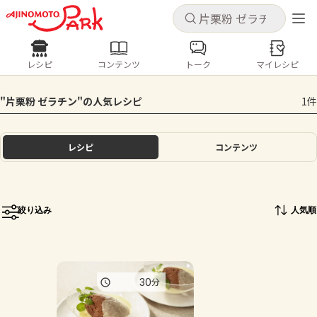
キャンセル
キャンセル
レシピ
コンテンツ
トーク
マイレシピ
レシピ
コンテンツ
ログインするとレシピを保存できます
"片栗粉 ゼラチン"の人気レシピ
1件
ログイン
新規登録
人気の食材・レシピ
レシピ
コンテンツ
ホーム
きゅうり
なす
トマト
とうもろこし
ピーマン
みょうが
ゴーヤ
コンテンツ
絞り込み
人気順
レシピ
トーク
30
分