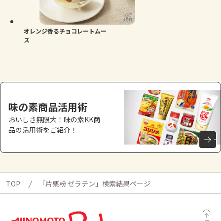
よくあるお問い合わせ
お買い物
オレンジ香るチョコレートムー
ス
AJINOMOTO PARK とは
味の素商品活用術
おいしさ無限大！味の素KK商
品の活用術をご紹介！
TOP
「片栗粉 ゼラチン」検索結果ページ