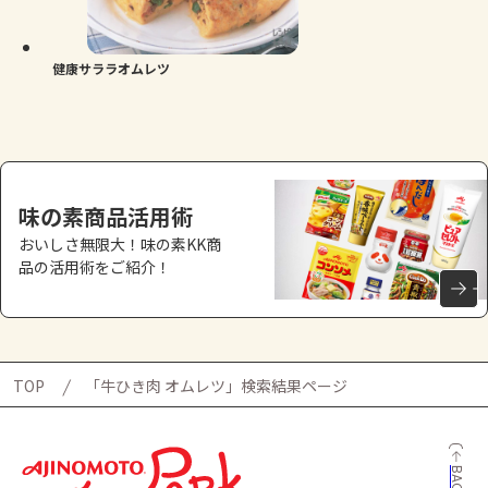
よくあるお問い合わせ
お買い物
健康サララオムレツ
AJINOMOTO PARK とは
味の素商品活用術
おいしさ無限大！味の素KK商
品の活用術をご紹介！
TOP
「牛ひき肉 オムレツ」検索結果ページ