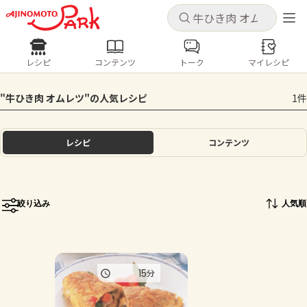
キャンセル
キャンセル
レシピ
コンテンツ
トーク
マイレシピ
レシピ
コンテンツ
ログインするとレシピを保存できます
"牛ひき肉 オムレツ"の人気レシピ
1件
ログイン
新規登録
人気の食材・レシピ
レシピ
コンテンツ
ホーム
きゅうり
なす
トマト
とうもろこし
ピーマン
みょうが
ゴーヤ
コンテンツ
絞り込み
人気順
レシピ
トーク
15
分