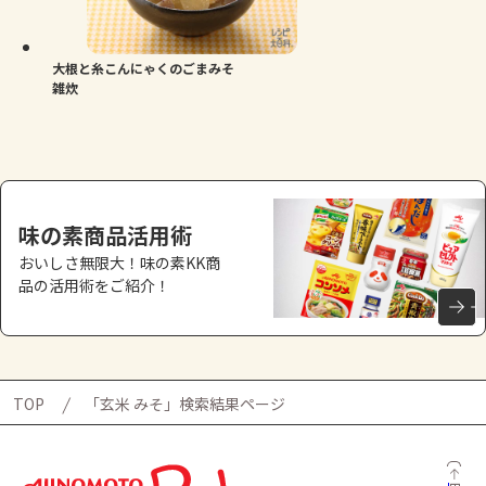
よくあるお問い合わせ
お買い物
大根と糸こんにゃくのごまみそ
雑炊
AJINOMOTO PARK とは
味の素商品活用術
おいしさ無限大！味の素KK商
品の活用術をご紹介！
TOP
「玄米 みそ」検索結果ページ