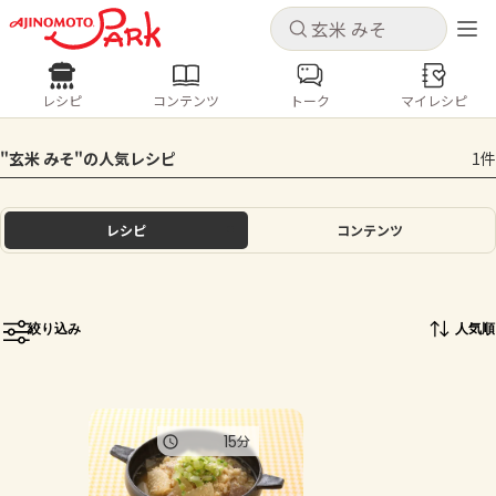
キャンセル
キャンセル
レシピ
コンテンツ
トーク
マイレシピ
レシピ
コンテンツ
ログインするとレシピを保存できます
"玄米 みそ"の人気レシピ
1件
ログイン
新規登録
人気の食材・レシピ
レシピ
コンテンツ
ホーム
きゅうり
なす
トマト
とうもろこし
ピーマン
みょうが
ゴーヤ
コンテンツ
絞り込み
人気順
レシピ
トーク
15
分