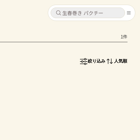
キャンセル
キャンセル
1件
シピ
コンテンツ
ログインするとレシピを保存できます
ログイン
新規登録
絞り込み
人気順
レシピ
ホーム
なす
トマト
とうもろこし
ピーマン
みょうが
コンテンツ
レシピ
トーク