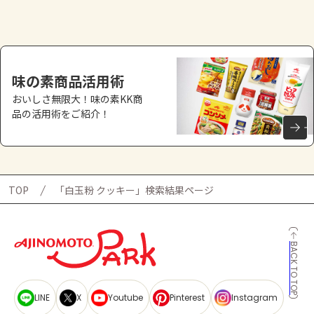
よくあるお問い合わせ
お買い物
味の素商品活用術
AJINOMOTO PARK とは
おいしさ無限大！味の素KK商
品の活用術をご紹介！
TOP
「白玉粉 クッキー」検索結果ページ
BACK TO TOP
LINE
X
Youtube
Pinterest
Instagram