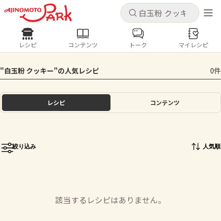
キャンセル
キャンセル
レシピ
コンテンツ
トーク
マイレシピ
レシピ
コンテンツ
ログインするとレシピを保存できます
"白玉粉 クッキー"の人気レシピ
0件
ログイン
新規登録
人気の食材・レシピ
レシピ
コンテンツ
ホーム
きゅうり
なす
トマト
とうもろこし
ピーマン
みょうが
ゴーヤ
コンテンツ
絞り込み
人気順
レシピ
トーク
該当するレシピはありません。