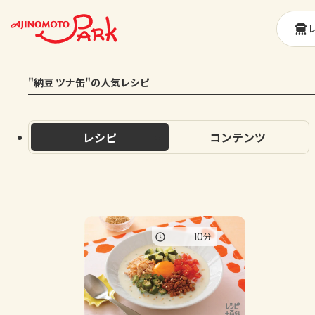
"納豆 ツナ缶"の人気レシピ
レシピ
コンテンツ
10
分