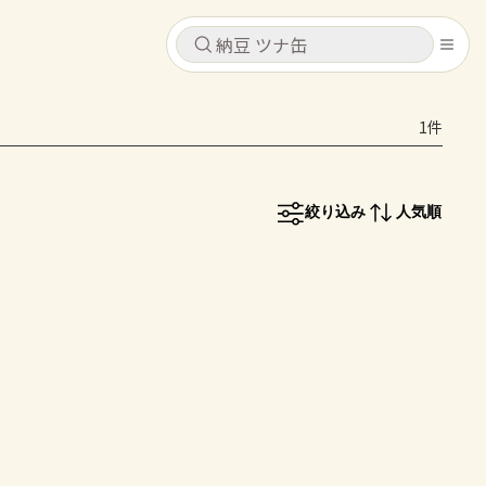
キャンセル
キャンセル
1件
シピ
コンテンツ
ログインするとレシピを保存できます
ログイン
新規登録
絞り込み
人気順
レシピ
ホーム
なす
トマト
とうもろこし
ピーマン
みょうが
コンテンツ
レシピ
トーク