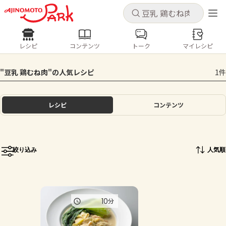
キャンセル
キャンセル
レシピ
コンテンツ
トーク
マイレシピ
レシピ
コンテンツ
ログインするとレシピを保存できます
"豆乳 鶏むね肉"の人気レシピ
1件
ログイン
新規登録
人気の食材・レシピ
レシピ
コンテンツ
ホーム
きゅうり
なす
トマト
とうもろこし
ピーマン
みょうが
ゴーヤ
コンテンツ
絞り込み
人気順
レシピ
トーク
10
分