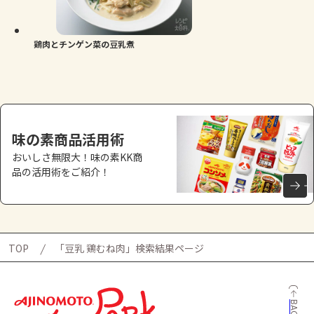
よくあるお問い合わせ
お買い物
鶏肉とチンゲン菜の豆乳煮
AJINOMOTO PARK とは
味の素商品活用術
おいしさ無限大！味の素KK商
品の活用術をご紹介！
TOP
「豆乳 鶏むね肉」検索結果ページ