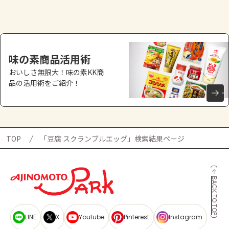
よくあるお問い合わせ
お買い物
味の素商品活用術
AJINOMOTO PARK とは
おいしさ無限大！味の素KK商
品の活用術をご紹介！
TOP
「豆腐 スクランブルエッグ」検索結果ページ
BACK TO TOP
LINE
X
Youtube
Pinterest
Instagram