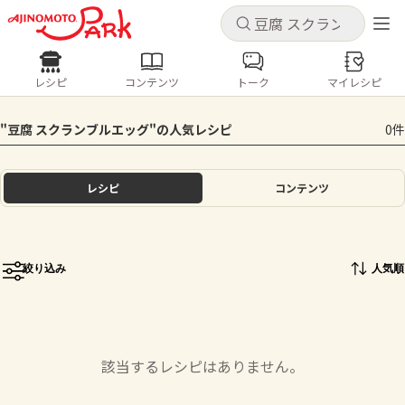
キャンセル
キャンセル
レシピ
コンテンツ
トーク
マイレシピ
レシピ
コンテンツ
ログインするとレシピを保存できます
"豆腐 スクランブルエッグ"の人気レシピ
0件
ログイン
新規登録
人気の食材・レシピ
レシピ
コンテンツ
ホーム
きゅうり
なす
トマト
とうもろこし
ピーマン
みょうが
ゴーヤ
コンテンツ
絞り込み
人気順
レシピ
トーク
該当するレシピはありません。