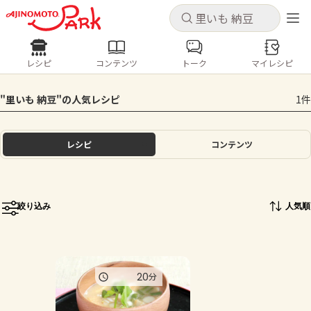
キャンセル
キャンセル
レシピ
コンテンツ
トーク
マイレシピ
レシピ
コンテンツ
ログインするとレシピを保存できます
"里いも 納豆"の人気レシピ
1件
ログイン
新規登録
人気の食材・レシピ
レシピ
コンテンツ
ホーム
きゅうり
なす
トマト
とうもろこし
ピーマン
みょうが
ゴーヤ
コンテンツ
絞り込み
人気順
レシピ
トーク
20
分