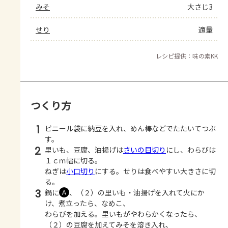
みそ
大さじ3
せり
適量
レシピ提供：味の素KK
つくり方
1
ビニール袋に納豆を入れ、めん棒などでたたいてつぶ
す。
2
里いも、豆腐、油揚げは
さいの目切り
にし、わらびは
１ｃｍ幅に切る。
ねぎは
小口切り
にする。せりは食べやすい大きさに切
る。
3
鍋に
、（２）の里いも・油揚げを入れて火にか
Ａ
け、煮立ったら、なめこ、
わらびを加える。里いもがやわらかくなったら、
（２）の豆腐を加えてみそを溶き入れ、