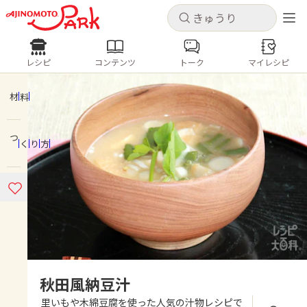
キャンセル
キャンセル
レシピ
コンテンツ
トーク
マイレシピ
レシピ
コンテンツ
ログインするとレシピを保存できます
ログイン
新規登録
材料
人気の食材・レシピ
つくり方
ホーム
きゅうり
なす
トマト
とうもろこし
ピーマン
みょうが
ゴーヤ
コンテンツ
レシピ
トーク
秋田風納豆汁
里いもや木綿豆腐を使った人気の汁物レシピで