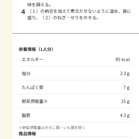
味を調える。
4
（１）の納豆を加えて煮立たせないように温め、器に
盛り、（２）のねぎ・せりをのせる。
栄養情報（1人分）
エネルギー
95 kcal
塩分
2.3 g
たんぱく質
7 g
野菜摂取量※
15 g
脂質
4.3 g
※
野菜摂取量はきのこ類・いも類を除く
商品情報