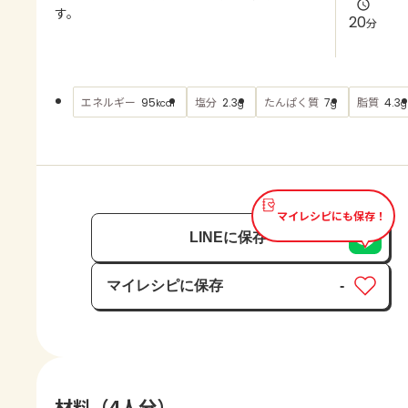
よくあるお問い合わせ
す。
20
分
お買い物
エネルギー
塩分
たんぱく質
脂質
95
2.3
7
4.3
kcal
g
g
g
AJINOMOTO PARK とは
マイレシピにも保存！
LINEに保存
マイレシピに保存
-
保存済み
材料（4人分）