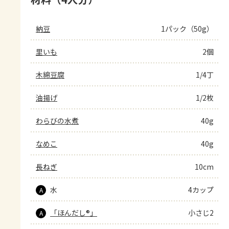
納豆
1パック（50g）
里いも
2個
木綿豆腐
1/4丁
油揚げ
1/2枚
わらびの水煮
40g
なめこ
40g
長ねぎ
10cm
水
4カップ
A
「ほんだし®」
小さじ2
A