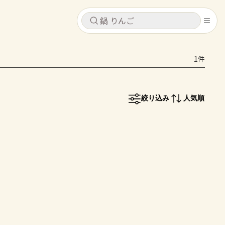
キャンセル
キャンセル
1件
シピ
コンテンツ
ログインするとレシピを保存できます
ログイン
新規登録
絞り込み
人気順
レシピ
ホーム
なす
トマト
とうもろこし
ピーマン
みょうが
コンテンツ
レシピ
トーク