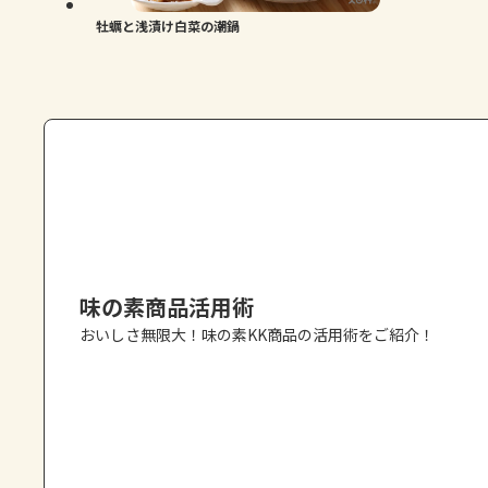
牡蠣と浅漬け白菜の潮鍋
味の素商品活用術
おいしさ無限大！味の素KK商品の活用術をご紹介！