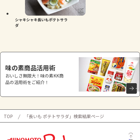
よくあるお問い合わせ
お買い物
シャキシャキ長いもポテトサラ
ダ
AJINOMOTO PARK とは
味の素商品活用術
おいしさ無限大！味の素KK商
品の活用術をご紹介！
TOP
「長いも ポテトサラダ」検索結果ページ