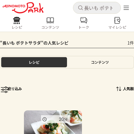
キャンセル
キャンセル
レシピ
コンテンツ
トーク
マイレシピ
レシピ
コンテンツ
ログインするとレシピを保存できます
"長いも ポテトサラダ"の人気レシピ
1件
ログイン
新規登録
人気の食材・レシピ
レシピ
コンテンツ
ホーム
きゅうり
なす
トマト
とうもろこし
ピーマン
みょうが
ゴーヤ
コンテンツ
絞り込み
人気順
レシピ
トーク
20
分